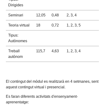
Dirigides
Seminari
12,05
0,48
2, 3, 4
Teoria virtual
18
0,72
1, 2, 3, 5
Tipus:
Autònomes
Treball
115,7
4,63
1, 2, 3, 4
autònom
El contingut del mòdul es realitzarà en 4 setmanes, sent
aquest contingut virtual i presencial.
Es faran diferents activitats d'ensenyament-
aprenentatge: