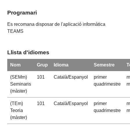
Programari
Es recomana disposar de l'aplicació informàtica
TEAMS
Llista d'idiomes
Nom
Grup
Idioma
Semestre
T
(SEMm)
101
Català/Espanyol
primer
m
Seminaris
quadrimestre
m
(màster)
(TEm)
101
Català/Espanyol
primer
m
Teoria
quadrimestre
m
(màster)