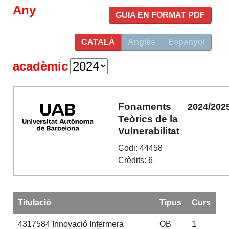
Any
GUIA EN FORMAT PDF
CATALÀ
Anglès
Espanyol
acadèmic
Fonaments
2024/202
Teòrics de la
Vulnerabilitat
Codi: 44458
Crèdits: 6
Titulació
Tipus
Curs
4317584
Innovació Infermera
OB
1