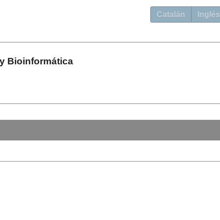
Catalán
Inglés
 Bioinformática