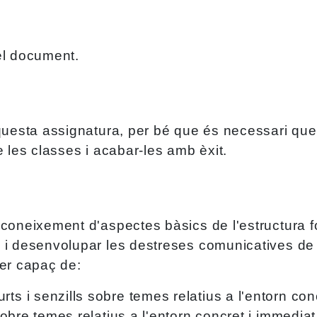
l document.
questa assignatura, per bé que és necessari que 
e les classes i acabar-les amb èxit.
coneixement d'aspectes bàsics de l'estructura fon
 i desenvolupar les destreses comunicatives de l
ser capaç de:
rts i senzills sobre temes relatius a l'entorn co
s sobre temes relatius a l'entorn concret i immedi