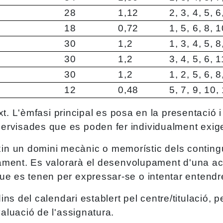
28
1,12
2, 3, 4, 5, 
18
0,72
1, 5, 6, 8, 
30
1,2
1, 3, 4, 5, 
30
1,2
3, 4, 5, 6, 
30
1,2
1, 2, 5, 6, 
12
0,48
5, 7, 9, 10,
text. L'èmfasi principal es posa en la presentació 
ervisades que es poden fer individualment exig
n un domini mecànic o memorístic dels contingu
ivament. Es valorarà el desenvolupament d'una ac
e es tenen per expressar-se o intentar entendre 
ns del calendari establert pel centre/titulació, 
valuació de l'assignatura.