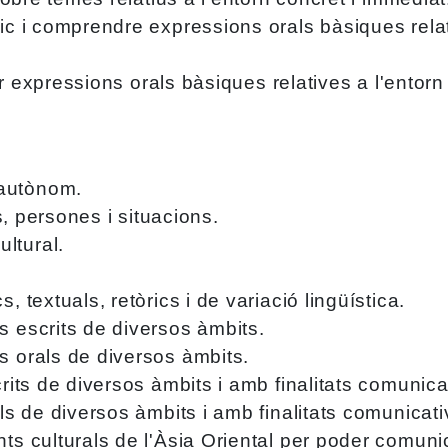
sic i comprendre expressions orals bàsiques rela
duir expressions orals bàsiques relatives a l'ento
 autònom.
es, persones i situacions.
ltural.
 textuals, retòrics i de variació lingüística.
s escrits de diversos àmbits.
s orals de diversos àmbits.
crits de diversos àmbits i amb finalitats comunic
als de diversos àmbits i amb finalitats comunicat
ts culturals de l'Àsia Oriental per poder comuni