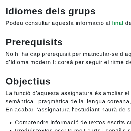
Idiomes dels grups
Podeu consultar aquesta informació al
final
de
Prerequisits
No hi ha cap prerequisit per matricular-se d'a
d'Idioma modern I: coreà per seguir el ritme d
Objectius
La funció d'aquesta assignatura és ampliar el 
semàntica i pragmàtica de la llengua coreana,
En acabar l'assignatura l'estudiant haurà de 
Comprendre informació de textos escrits cu
Produir textos escrits molt curts i senzill