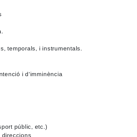
s
a.
s, temporals, i instrumentals.
’intenció i d'imminència
port públic, etc.)
 direccions