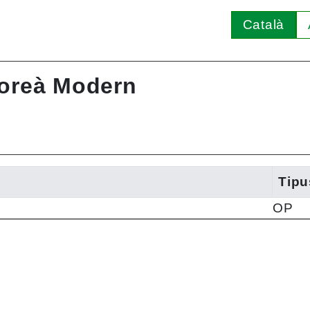
Català
Coreà Modern
Tipu
OP