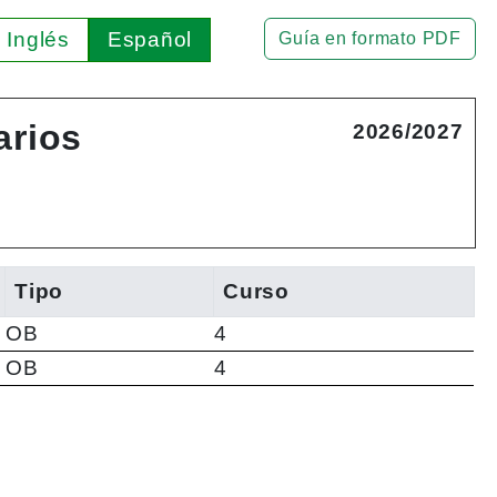
Inglés
Español
Guía en formato PDF
arios
2026/2027
Tipo
Curso
OB
4
OB
4