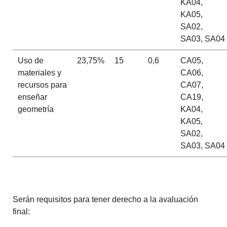
KA04,
KA05,
SA02,
SA03, SA04
Uso de
23,75%
15
0,6
CA05,
materiales y
CA06,
recursos para
CA07,
enseñar
CA19,
geometría
KA04,
KA05,
SA02,
SA03, SA04
Serán requisitos para tener derecho a la avaluación
final: