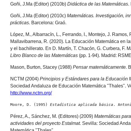
Goñi, J.Ma (Editor) (2010b)
Didáctica de las Matemáticas
.
Goñi, J.Ma (Editor) (2010c)
Matemáticas. Investigación, i
prácticas
. Barcelona: Graó.
López, M., Albarracín, L., Ferrando, I., Montejo, J. Ramos, P
Mallavibarrena, R. (2020). La Educación Matemática en la
y el bachillerato. En D. Martín, T. Chacón, G. Curbera, F. M
Libro Blanco de las Matemáticas
(pp. 1-94). Madrid: RSME
Mason, Burton, Stacey (1988)
Pensar matemáticamente.
B
NCTM (2004)
Principios y Estándares para la Educación
Sociedad Andaluza de Educación Matemática "Thales". Ver
http://www.nctm.org/
Moore, D. (1995) 
Estadística aplicada básica
. Anton
Pérez, A., Sánchez, M. (Editores) (2009)
Matemáticas para 
actividades del proyecto Estalmat.
Sevilla: Sociedad Anda
Matemática "Thales".