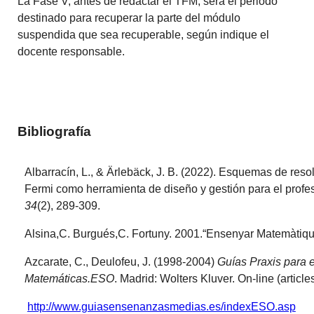
La Fase V, antes de redactar el TFM, será el periodo
destinado para recuperar la parte del módulo
suspendida que sea recuperable, según indique el
docente responsable.
Bibliografía
Albarracín, L., & Ärlebäck, J. B. (2022). Esquemas de res
Fermi como herramienta de diseño y gestión para el profe
34
(2), 289-309.
Alsina,C. Burgués,C. Fortuny. 2001.“Ensenyar Matemàtiqu
Azcarate, C., Deulofeu, J. (1998-2004)
Guías Praxis para e
Matemáticas.ESO
. Madrid: Wolters Kluver. On-line (articles
http://www.guiasensenanzasmedias.es/indexESO.asp