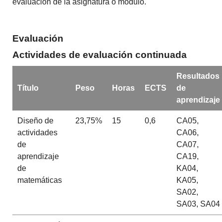
evaluación de la asignatura o módulo.
Evaluación
Actividades de evaluación continuada
Resultados
Título
Peso
Horas
ECTS
de
aprendizaje
Diseño de
23,75%
15
0,6
CA05,
actividades
CA06,
de
CA07,
aprendizaje
CA19,
de
KA04,
matemáticas
KA05,
SA02,
SA03, SA04