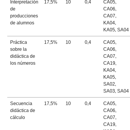
Interpretación
17,5%
10
0,4
CA05,
de
CA06,
producciones
CA07,
de alumnos
KA04,
KA05, SA04
Práctica
17,5%
10
0,4
CA05,
sobre la
CA06,
didáctica de
CA07,
los números
CA19,
KA04,
KA05,
SA02,
SA03, SA04
Secuencia
17,5%
10
0,4
CA05,
didáctica de
CA06,
cálculo
CA07,
CA19,