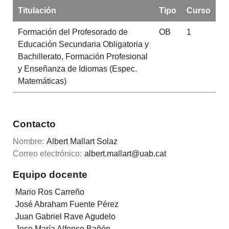
Titulación
Tipo
Curso
Formación del Profesorado de
OB
1
Educación Secundaria Obligatoria y
Bachillerato, Formación Profesional
y Enseñanza de Idiomas (Espec.
Matemáticas)
Contacto
Nombre:
Albert Mallart Solaz
Correo electrónico:
albert.mallart@uab.cat
Equipo docente
Mario Ros Carreño
José Abraham Fuente Pérez
Juan Gabriel Rave Agudelo
Jose María Alfonso Bañón