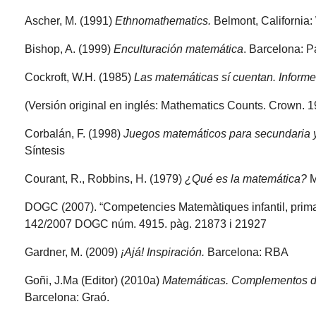
Ascher, M. (1991)
Ethnomathematics.
Belmont, California
Bishop, A. (1999)
Enculturación matemática
. Barcelona: P
Cockroft, W.H. (1985)
Las matemáticas sí cuentan. Informe
(Versión original en inglés: Mathematics Counts. Crown. 1
Corbalán, F. (1998)
Juegos matemáticos para secundaria y 
Síntesis
Courant, R., Robbins, H. (1979)
¿Qué es la matemática?
M
DOGC (2007). “Competencies Matemàtiques infantil, primar
142/2007 DOGC núm. 4915. pàg. 21873 i 21927
Gardner, M. (2009)
¡Ajá!
Inspiración.
Barcelona: RBA
Goñi, J.Ma (Editor) (2010a)
Matemáticas. Complementos de
Barcelona: Graó.