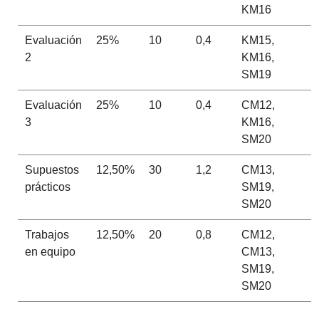
KM16
Evaluación
25%
10
0,4
KM15,
2
KM16,
SM19
Evaluación
25%
10
0,4
CM12,
3
KM16,
SM20
Supuestos
12,50%
30
1,2
CM13,
prácticos
SM19,
SM20
Trabajos
12,50%
20
0,8
CM12,
en equipo
CM13,
SM19,
SM20