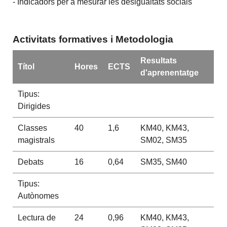
- Indicadors per a mesurar les desigualtats socials
Activitats formatives i Metodologia
Resultats
Títol
Hores
ECTS
d'aprenentatge
Tipus:
Dirigides
Classes
40
1,6
KM40, KM43,
magistrals
SM02, SM35
Debats
16
0,64
SM35, SM40
Tipus:
Autònomes
Lectura de
24
0,96
KM40, KM43,