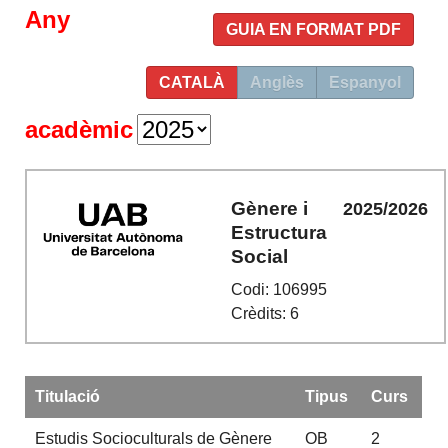
Any
GUIA EN FORMAT PDF
CATALÀ
Anglès
Espanyol
acadèmic
Gènere i
2025/2026
Estructura
Social
Codi: 106995
Crèdits: 6
Titulació
Tipus
Curs
Estudis Socioculturals de Gènere
OB
2