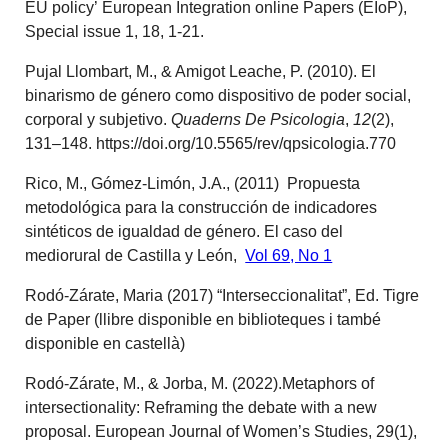
EU policy’ European Integration online Papers (EIoP),
Special issue 1, 18, 1-21.
Pujal Llombart, M., & Amigot Leache, P. (2010). El
binarismo de género como dispositivo de poder social,
corporal y subjetivo.
Quaderns De Psicologia
,
12
(2),
131–148. https://doi.org/10.5565/rev/qpsicologia.770
Rico, M., Gómez-Limón, J.A., (2011) Propuesta
metodológica para la construcción de indicadores
sintéticos de igualdad de género. El caso del
mediorural de Castilla y León,
Vol 69, No 1
Rodó-Zárate, Maria (2017) “Interseccionalitat”, Ed. Tigre
de Paper (llibre disponible en biblioteques i també
disponible en castellà)
Rodó-Zárate, M., & Jorba, M. (2022).Metaphors of
intersectionality: Reframing the debate with a new
proposal.
European Journal of Women’s Studies
,
29
(1),