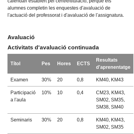
calendari establert pel centre/titulació, perquè els
alumnes completin les enquestes d'avaluació de
l'actuació del professorat i d'avaluació de l'assignatura.
Avaluació
Activitats d'avaluació continuada
Resultats
Títol
Pes
Hores
ECTS
d'aprenentatge
Examen
30%
20
0,8
KM40, KM43
Participació
10%
10
0,4
CM23, KM43,
a l'aula
SM02, SM35,
SM38, SM40
Seminaris
30%
20
0,8
KM40, KM43,
SM02, SM35