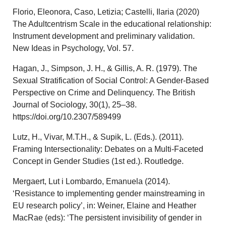
Florio, Eleonora, Caso, Letizia; Castelli, Ilaria (2020)
The Adultcentrism Scale in the educational relationship:
Instrument development and preliminary validation.
New Ideas in Psychology, Vol. 57.
Hagan, J., Simpson, J. H., & Gillis, A. R. (1979). The
Sexual Stratification of Social Control: A Gender-Based
Perspective on Crime and Delinquency.
The British
Journal of Sociology, 30
(1), 25–38.
https://doi.org/10.2307/589499
Lutz, H., Vivar, M.T.H., & Supik, L. (Eds.). (2011).
Framing Intersectionality: Debates on a Multi-Faceted
Concept in Gender Studies (1st ed.). Routledge.
Mergaert, Lut i Lombardo, Emanuela (2014).
‘Resistance to implementing gender mainstreaming in
EU research policy’, in: Weiner, Elaine and Heather
MacRae (eds): ‘The persistent invisibility of gender in