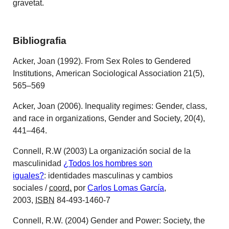
gravetat.
Bibliografia
Acker, Joan (1992). From Sex Roles to Gendered
Institutions, American Sociological Association 21(5),
565–569
Acker, Joan (2006). Inequality regimes: Gender, class,
and race in organizations, Gender and Society, 20(4),
441–464.
Connell, R.W (2003) La organización social de la
masculinidad
¿Todos los hombres son
iguales?
:
identidades masculinas y cambios
sociales
/
coord.
por
Carlos Lomas García
,
2003,
ISBN
84-493-1460-7
Connell, R.W. (2004) Gender and Power: Society, the