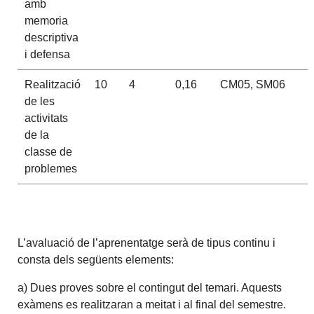
amb
memoria
descriptiva
i defensa
Realització
10
4
0,16
CM05, SM06
de les
activitats
de la
classe de
problemes
L’avaluació de l’aprenentatge serà de tipus continu i
consta dels següents elements:
a) Dues proves sobre el contingut del temari. Aquests
exàmens es realitzaran a meitat i al final del semestre.