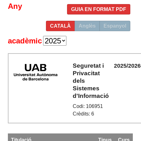
Any
GUIA EN FORMAT PDF
CATALÀ
Anglès
Espanyol
acadèmic
Seguretat i
2025/2026
Privacitat
dels
Sistemes
d'Informació
Codi: 106951
Crèdits: 6
Titulació
Tipus
Curs