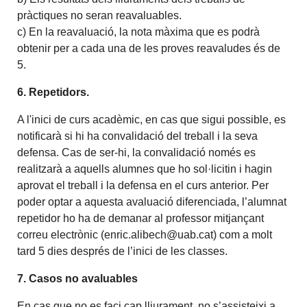
pràctiques no seran reavaluables.
c) En la reavaluació, la nota màxima que es podrà
obtenir per a cada una de les proves reavaludes és de
5.
6.
Repetidors.
A l'inici de curs acadèmic, en cas que sigui possible, es
notificarà si hi ha convalidació del treball i la seva
defensa. Cas de ser-hi, la convalidació només es
realitzarà a aquells alumnes que ho sol·licitin i hagin
aprovat el treball i la defensa en el curs anterior. Per
poder optar a aquesta avaluació diferenciada, l’alumnat
repetidor ho ha de demanar al professor mitjançant
correu electrònic (enric.alibech@uab.cat) com a molt
tard 5 dies després de l’inici de les classes.
7.
Casos no avaluables
En cas que no es faci cap lliurament, no s’assisteixi a