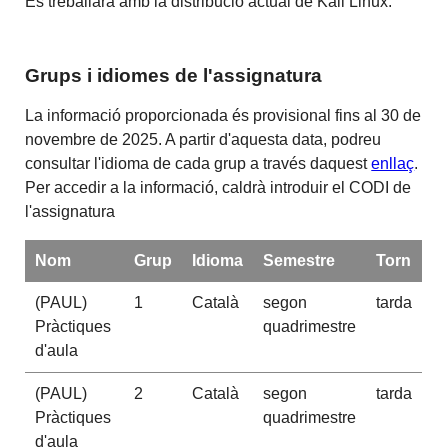
Es treballarà amb la distribució actual de Kali Linux.
Grups i idiomes de l'assignatura
La informació proporcionada és provisional fins al 30 de
novembre de 2025. A partir d'aquesta data, podreu
consultar l'idioma de cada grup a través daquest
enllaç
.
Per accedir a la informació, caldrà introduir el CODI de
l'assignatura
Nom
Grup
Idioma
Semestre
Torn
(PAUL)
1
Català
segon
tarda
Pràctiques
quadrimestre
d'aula
(PAUL)
2
Català
segon
tarda
Pràctiques
quadrimestre
d'aula