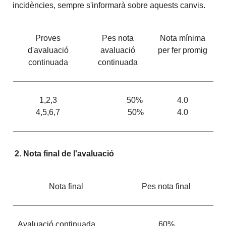
incidències, sempre s'informarà sobre aquests canvis.
Proves
Pes nota
Nota mínima
d'avaluació
avaluació
per fer promig
continuada
continuada
1,2,3
50%
4.0
4,5,6,7
50%
4.0
2. Nota final de l'avaluació
Nota final
Pes nota final
Avaluació continuada
60%