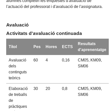
alumnes completin les enquestes d'avaluació de
l'actuació del professorat i d'avaluació de l'assignatura.
Avaluació
Activitats d'avaluació continuada
Resultats
Títol
Pes
Hores
ECTS
d'aprenentatge
Avaluació
60
4
0,16
CM05, KM09,
dels
SM06
continguts
teòrics
Elaboració
30
20
0,8
CM05, KM09,
de treballs
SM06
de
pràctiques