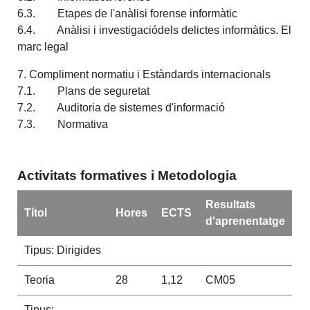
6.3. Etapes de l'anàlisi forense informàtic
6.4. Anàlisi i investigaciódels delictes informàtics. El
marc legal
7. Compliment normatiu i Estàndards internacionals
7.1. Plans de seguretat
7.2. Auditoria de sistemes d'informació
7.3. Normativa
Activitats formatives i Metodologia
Resultats
Títol
Hores
ECTS
d'aprenentatge
Tipus: Dirigides
Teoria
28
1,12
CM05
Tipus: