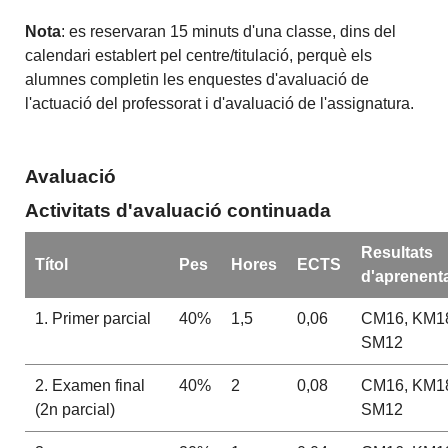
Nota
: es reservaran 15 minuts d'una classe, dins del
calendari establert pel centre/titulació, perquè els
alumnes completin les enquestes d'avaluació de
l'actuació del professorat i d'avaluació de l'assignatura.
Avaluació
Activitats d'avaluació continuada
Resultats
Títol
Pes
Hores
ECTS
d'aprenent
1. Primer parcial
40%
1,5
0,06
CM16, KM1
SM12
2. Examen final
40%
2
0,08
CM16, KM1
(2n parcial)
SM12