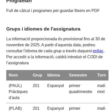
Programari
Full de càlcul i programes per guardar fitxers en PDF
Grups i idiomes de l'assignatura
La informació proporcionada és provisional fins al 30 de
novembre de 2025. A partir d'aquesta data, podreu
consultar l'idioma de cada grup a través daquest
enllaç
.
Per accedir a la informació, caldrà introduir el CODI de
l'assignatura
Nom
Grup
Idioma
Semestre
Torn
(PAUL)
201
Espanyol
primer
matí-
Pràctiques
quadrimestre
mixt
d'aula
(PLAB)
201
Espanyol
primer
matí-