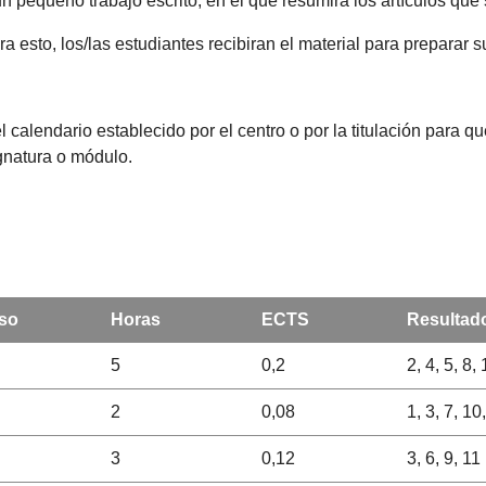
un pequeño trabajo escrito, en el que resumirá los artículos qu
 esto, los/las estudiantes recibiran el material para preparar 
l calendario establecido por el centro o por la titulación para 
ignatura o módulo.
so
Horas
ECTS
Resultado
5
0,2
2, 4, 5, 8,
2
0,08
1, 3, 7, 10
3
0,12
3, 6, 9, 11