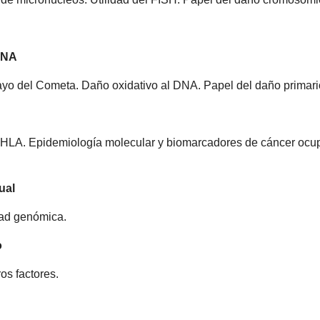
 DNA
ayo del Cometa. Daño oxidativo al DNA. Papel del daño primario
 i HLA. Epidemiología molecular y biomarcadores de cáncer oc
ual
idad genómica.
o
os factores.