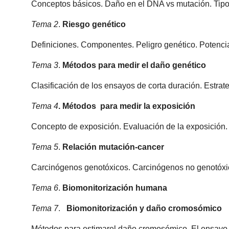
Conceptos básicos. Daño en el DNA vs mutación. Tipo
Tema 2
.
Riesgo genético
Definiciones. Componentes. Peligro genético. Potencia
Tema 3
.
Métodos para medir el daño genético
Clasificación de los ensayos de corta duración. Estrat
Tema 4
. Métodos para medir la exposición
Concepto de exposición. Evaluación de la exposición. 
Tema 5
.
Relación mutación-cancer
Carcinógenos genotóxicos. Carcinógenos no genotóxico
Tema 6
.
Biomonitorización humana
Tema 7
.
Biomonitorización y daño cromosómico
Métodos para estimarel daño cromosómico. El ensayo d