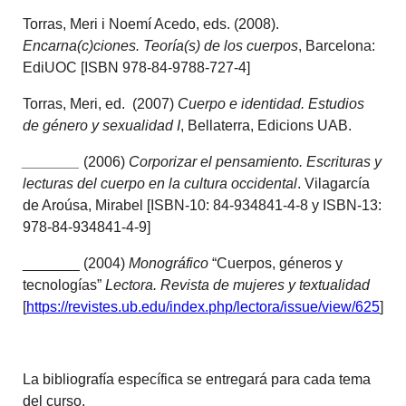
Torras, Meri i Noemí Acedo, eds. (2008).
Encarna(c)ciones. Teoría(s) de los cuerpos
, Barcelona:
EdiUOC [ISBN 978-84-9788-727-4]
Torras, Meri, ed. (2007)
Cuerpo e identidad. Estudios
de género y sexualidad I
, Bellaterra, Edicions UAB.
_______
(2006)
Corporizar el pensamiento. Escrituras y
lecturas del cuerpo en la cultura occidental
. Vilagarcía
de Aroúsa, Mirabel [ISBN-10: 84-934841-4-8 y ISBN-13:
978-84-934841-4-9]
_______ (2004)
Monográfico
“Cuerpos, géneros y
tecnologías”
Lectora. Revista de mujeres y textualidad
[
https://revistes.ub.edu/index.php/lectora/issue/view/625
]
La bibliografía específica se entregará para cada tema
del curso.