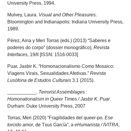
University Press, 1994.
Mulvey, Laura.
Visual and Other Pleasures
.
Bloomington and Indianapolis: Indiana University Press,
1989.
Pérez, Aina y Meri Torras (eds.) (2013) “Saberes e
poderes do corpo” (dossier monográfico),
Revista
Interfaces
, 19/II [ISSN: 1516-0033]
Puar, Jasbir K. “Homonacionalismo Como Mosaico:
Viagens Virais, Sexualidades Afetivas.”
Revista
Lusófona de Estudos Culturais
3.1 (2015).
___________.
Terrorist Assemblages :
Homonationalism in Queer Times / Jasbir K. Puar
.
Durham: Duke University Press, 2007
Torras, Meri (2020) “Fragilidades del queer-po.
Ese
torcido amor
, de Txus García”, a
eHumanista / IVITRA
,