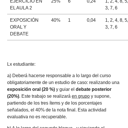
EJERCICIO EN
25%
6
0,24
1, 2, 4, 8, 5
EL AULA 2
3, 7, 6
EXPOSICIÓN
40%
1
0,04
1, 2, 4, 8, 5
ORAL Y
3, 7, 6
DEBATE
Lx estudiante:
a) Deberá hacerse responsable a lo largo del curso
obligatoriamente de un estudio de caso: realizando una
exposición oral (20 %)
y guiar el
debate posterior
(20%)
. Este trabajo se realizará
en grupo
y supone,
partiendo de los tres ítems y de los porcentajes
señalados, el 40% de la nota final. Esta actividad
evaluativa no es recuperable.