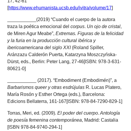
17, 42-61
[
https://www.ehumanista.ucsb.edu/ivitra/volume/17
]
___________(2019) “Cuando el cuerpo de la autora
traza la poética emocional del
corpus
.
Un ojo de cristal
,
de Miren Agur Meabe”,
Extremas. Figuras de la felicidad
y la furia en la producción cultural ibérica y
ibericoamericana del siglo XXI
(Roland Spiller,
Aránzazu Calderón Puerta, Katarzyna Moszczyńska-
Dürst, eds., Berlin: Peter Lang, 27-46[ISBN: 978-3-631-
80621-0]
___________ (2017). “Embodiment (Embodimén)”, a
Barbarismos queer y otras esdrújulas
R. Lucas Platero,
María Rosón y Esther Ortega (eds.), Barcelona:
Edicions Bellaterra, 161-167[ISBN: 978-84-7290-829-1]
Torras, Meri, ed. (2009).
El poder del cuerpo. Antología
de poesía femenina contemporánea
, Madrid: Castalia
[ISBN 978-84-9740-294-1]