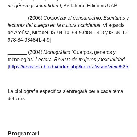
de género y sexualidad I
, Bellaterra, Edicions UAB.
_______
(2006)
Corporizar el pensamiento. Escrituras y
lecturas del cuerpo en la cultura occidental
. Vilagarcía
de Aroúsa, Mirabel [ISBN-10: 84-934841-4-8 y ISBN-13:
978-84-934841-4-9]
_______ (2004)
Monográfico
“Cuerpos, géneros y
tecnologías”
Lectora. Revista de mujeres y textualidad
[
https://revistes.ub.edu/index.php/lectora/issue/view/625
]
La bibliografia específica s'entregarà per a cada tema
del curs.
Programari