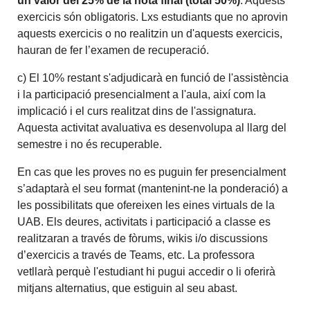
un valor del 25% de la nota final (total 50%)
. Aquests
exercicis són obligatoris. Lxs estudiants que no aprovin
aquests exercicis o no realitzin un d'aquests exercicis,
hauran de fer l’examen de recuperació.
c) El 10% restant s'adjudicarà en funció de l'assistència
i la participació presencialment a l'aula, així com la
implicació i el curs realitzat dins de l'assignatura.
Aquesta activitat avaluativa es desenvolupa al llarg del
semestre i no és recuperable.
En cas que les proves no es puguin fer presencialment
s’adaptarà el seu format (mantenint-ne la ponderació) a
les possibilitats que ofereixen les eines virtuals de la
UAB. Els deures, activitats i participació a classe es
realitzaran a través de fòrums, wikis i/o discussions
d’exercicis a través de Teams, etc. La professora
vetllarà perquè l'estudiant hi pugui accedir o li oferirà
mitjans alternatius, que estiguin al seu abast.