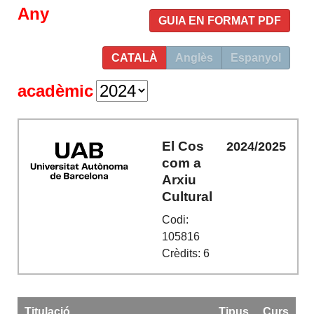
Any
GUIA EN FORMAT PDF
CATALÀ
Anglès
Espanyol
acadèmic
El Cos
2024/2025
com a
Arxiu
Cultural
Codi:
105816
Crèdits: 6
Titulació
Tipus
Curs