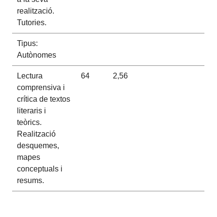
realització.
Tutories.
Tipus:
Autònomes
Lectura
64
2,56
comprensiva i
crítica de textos
literaris i
teòrics.
Realització
desquemes,
mapes
conceptuals i
resums.