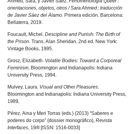
Ahmed, Sara, y Javier Sáez.
Fenomenologia Queer :
orientaciones, objetos, otros / Sara Ahmed ; traducción
de Javier Sáez del Álamo
. Primera edición. Barcelona:
Bellaterra, 2019.
Foucault, Michel.
Descipline and Punish: The Birth of
the Prison
. Trans. Alan Sheridan. 2nd ed. New York:
Vintage Books, 1995.
Grosz, Elizabeth.
Volatile Bodies: Toward a Corporeal
Feminism
. Bloomington and Indianapolis: Indiana
University Press, 1994.
Mulvey, Laura.
Visual and Other Pleasures
.
Bloomington and Indianapolis: Indiana University Press,
1989.
Pérez, Aina y Meri Torras (eds.) (2013) “Saberes e
poderes do corpo” (dossier monográfico),
Revista
Interfaces
, 19/II [ISSN: 1516-0033]