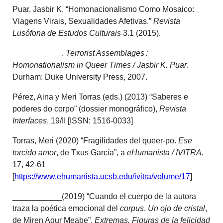
Puar, Jasbir K. “Homonacionalismo Como Mosaico:
Viagens Virais, Sexualidades Afetivas.”
Revista
Lusófona de Estudos Culturais
3.1 (2015).
___________.
Terrorist Assemblages :
Homonationalism in Queer Times / Jasbir K. Puar
.
Durham: Duke University Press, 2007.
Pérez, Aina y Meri Torras (eds.) (2013) “Saberes e
poderes do corpo” (dossier monográfico),
Revista
Interfaces
, 19/II [ISSN: 1516-0033]
Torras, Meri (2020) “Fragilidades del queer-po.
Ese
torcido amor
, de Txus García”, a
eHumanista / IVITRA
,
17, 42-61
[
https://www.ehumanista.ucsb.edu/ivitra/volume/17
]
___________(2019) “Cuando el cuerpo de la autora
traza la poética emocional del
corpus
.
Un ojo de cristal
,
de Miren Agur Meabe”,
Extremas. Figuras de la felicidad