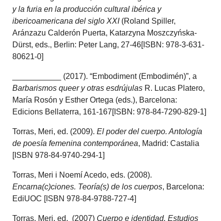
y la furia en la producción cultural ibérica y
ibericoamericana del siglo XXI
(Roland Spiller,
Aránzazu Calderón Puerta, Katarzyna Moszczyńska-
Dürst, eds., Berlin: Peter Lang, 27-46[ISBN: 978-3-631-
80621-0]
___________ (2017). “Embodiment (Embodimén)”, a
Barbarismos queer y otras esdrújulas
R. Lucas Platero,
María Rosón y Esther Ortega (eds.), Barcelona:
Edicions Bellaterra, 161-167[ISBN: 978-84-7290-829-1]
Torras, Meri, ed. (2009).
El poder del cuerpo. Antología
de poesía femenina contemporánea
, Madrid: Castalia
[ISBN 978-84-9740-294-1]
Torras, Meri i Noemí Acedo, eds. (2008).
Encarna(c)ciones. Teoría(s) de los cuerpos
, Barcelona:
EdiUOC [ISBN 978-84-9788-727-4]
Torras, Meri, ed. (2007)
Cuerpo e identidad. Estudios