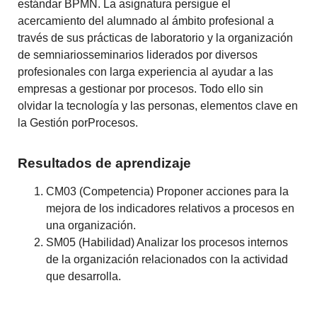
estándar
BPMN.
La
asignatura
persigue
el
acercamiento
del
alumnado
al
ámbito
profesional
a
través
de
sus
prácticas
de
laboratorio
y
la
organización
de
semniariosseminarios
liderados
por
diversos
profesionales
con
larga
experiencia
al
ayudar
a
las
empresas
a
gestionar
por
procesos.
Todo
ello
sin
olvidar
la
tecnología
y
las
personas,
elementos
clave
en
la
Gestión
por
Procesos.
Resultados de aprendizaje
CM03 (Competencia) Proponer acciones para la
mejora de los indicadores relativos a procesos en
una organización.
SM05 (Habilidad) Analizar los procesos internos
de la organización relacionados con la actividad
que desarrolla.