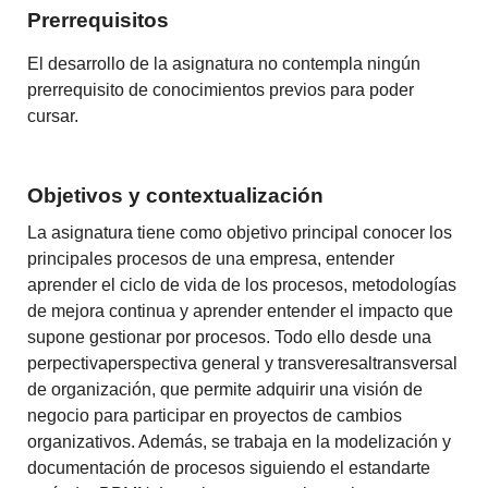
Prerrequisitos
El desarrollo de la asignatura no contempla ningún
prerrequisito de conocimientos previos para poder
cursar.
Objetivos y contextualización
La
asignatura
tiene
como
objetivo
principal
conocer
los
principales
procesos
de
una
empresa,
entender
aprender
el
ciclo
de
vida
de
los
procesos,
metodologías
de
mejora
continua
y
aprender
entender
el
impacto
que
supone
gestionar
por
procesos.
Todo
ello
desde
una
perpectivaperspectiva
general
y
transveresaltransversal
de
organización,
que
permite
adquirir
una
visión
de
negocio
para
participar
en
proyectos
de
cambios
organizativos.
Además,
se
trabaja
en
la
modelización
y
documentación
de
procesos
siguiendo
el
estandarte