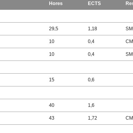
Hores
ECTS
Res
29,5
1,18
SM
10
0,4
CM
10
0,4
SM
15
0,6
40
1,6
43
1,72
CM