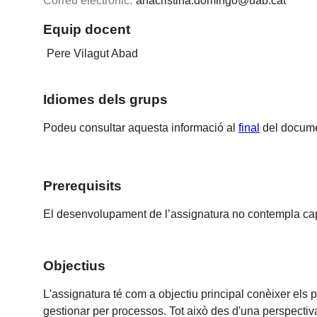
Correu electrònic:
anacristina.domingo@uab.cat
Equip docent
Pere Vilagut Abad
Idiomes dels grups
Podeu consultar aquesta informació al
final
del docume
Prerequisits
El desenvolupament de l’assignatura no contempla cap 
Objectius
L'assignatura té com a objectiu principal conèixer els
gestionar per processos. Tot això des d'una perspectiva