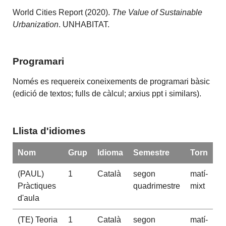
World Cities Report (2020).
The Value of Sustainable
Urbanization
. UNHABITAT.
Programari
Només es requereix coneixements de programari bàsic
(edició de textos; fulls de càlcul; arxius ppt i similars).
Llista d'idiomes
Nom
Grup
Idioma
Semestre
Torn
(PAUL)
1
Català
segon
matí-
Pràctiques
quadrimestre
mixt
d'aula
(TE) Teoria
1
Català
segon
matí-