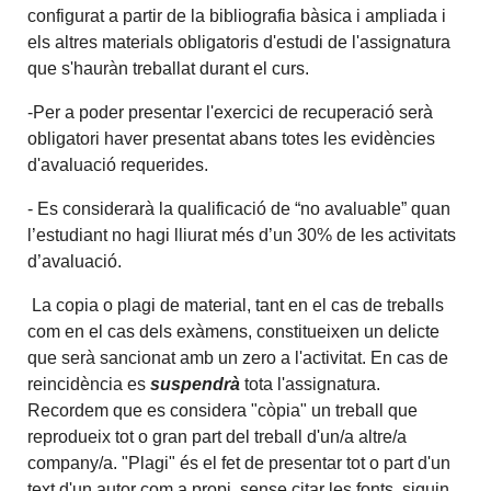
configurat a partir de la bibliografia bàsica i ampliada i
els altres materials obligatoris d'estudi de l'assignatura
que s'hauràn treballat durant el curs.
-Per a poder presentar l'exercici de recuperació serà
obligatori haver presentat abans totes les evidències
d'avaluació requerides.
- Es considerarà la qualificació de
“no avaluable” quan
l’estudiant no hagi lliurat més d’un 30% de les activitats
d’avaluació.
La copia o plagi de material, tant en el cas de treballs
com en el cas dels exàmens, constitueixen un delicte
que serà sancionat amb un zero a l'activitat. En cas de
reincidència es
suspendrà
tota l'assignatura.
Recordem que es considera "còpia" un treball que
reprodueix tot o gran part del treball d'un/a altre/a
company/a. "Plagi" és el fet de presentar tot o part d'un
text d'un autor com a propi, sense citar les fonts, siguin