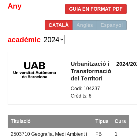
Any
GUIA EN FORMAT PDF
CATALÀ
Anglès
Espanyol
acadèmic
Urbanització i
2024/20
Transformació
del Territori
Codi: 104237
Crèdits: 6
Titulació
Tipus
Curs
2503710
Geografia, Medi Ambient i
FB
1