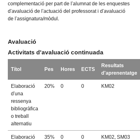
complementació per part de l'alumnat de les enquestes
d'avaluació de l'actuació del professorat i d'avaluació
de l'assignatura/mòdul.
Avaluació
Activitats d'avaluació continuada
Resultats
Títol
Pes
Hores
ECTS
d'aprenentatge
Elaboració
20%
0
0
KM02
d'una
ressenya
bibliogràfica
o treball
alternatiu
Elaboració
35%
0
0
KM02, SM03