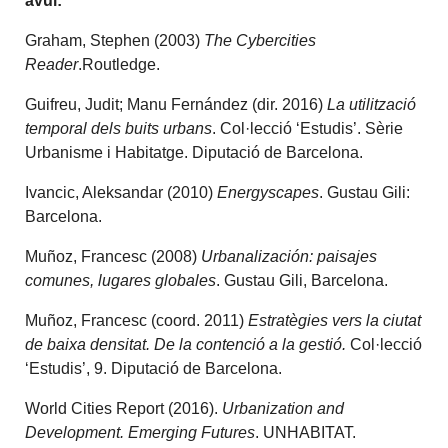
avui:
Graham, Stephen (2003)
The Cybercities
Reader
.Routledge.
Guifreu, Judit; Manu Fernández (dir. 2016)
La utilització
temporal dels buits urbans
. Col·lecció ‘Estudis’. Sèrie
Urbanisme i Habitatge. Diputació de Barcelona.
Ivancic, Aleksandar (2010)
Energyscapes
. Gustau Gili:
Barcelona.
Muñoz, Francesc (2008)
Urbanalización: paisajes
comunes, lugares globales
. Gustau Gili, Barcelona.
Muñoz, Francesc (coord. 2011)
Estratègies vers la ciutat
de baixa densitat. De la contenció a la gestió.
Col·lecció
‘Estudis’, 9. Diputació de Barcelona.
World Cities Report (2016).
Urbanization and
Development. Emerging Futures
. UNHABITAT.