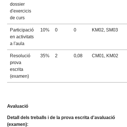
dossier
d'exercicis
de curs
Participació
10%
0
0
KM02, SM03
en activitats
a l'aula
Resolució
35%
2
0,08
CM01, KM02
prova
escrita
(examen)
Avaluació
Detall dels treballs i de la prova escrita d'avaluació
(examen):