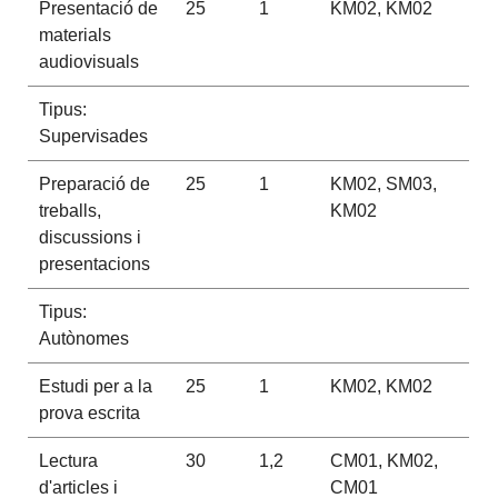
Presentació de
25
1
KM02, KM02
materials
audiovisuals
Tipus:
Supervisades
Preparació de
25
1
KM02, SM03,
treballs,
KM02
discussions i
presentacions
Tipus:
Autònomes
Estudi per a la
25
1
KM02, KM02
prova escrita
Lectura
30
1,2
CM01, KM02,
d'articles i
CM01