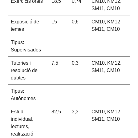
Exercicis orals
18,5
0,74
CM10, KM12,
SM11, CM10
Exposició de
15
0,6
CM10, KM12,
temes
SM11, CM10
Tipus:
Supervisades
Tutories i
7,5
0,3
CM10, KM12,
resolució de
SM11, CM10
dubtes
Tipus:
Autònomes
Estudi
82,5
3,3
CM10, KM12,
individual,
SM11, CM10
lectures,
realització