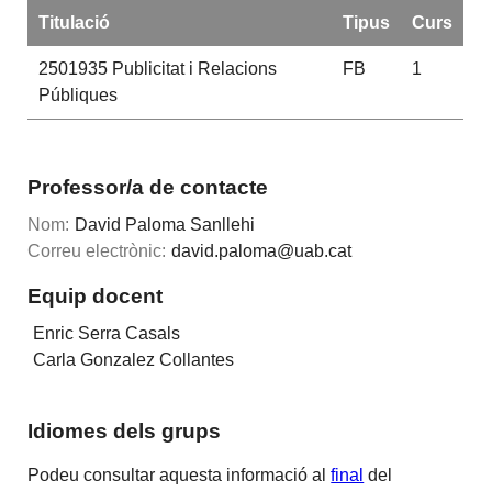
Titulació
Tipus
Curs
2501935
Publicitat i Relacions
FB
1
Públiques
Professor/a de contacte
Nom:
David Paloma Sanllehi
Correu electrònic:
david.paloma@uab.cat
Equip docent
Enric Serra Casals
Carla Gonzalez Collantes
Idiomes dels grups
Podeu consultar aquesta informació al
final
del