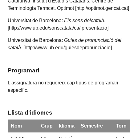
Catalunya, Institut d'Estudis Catalans, Centre de
Terminologia Termcat. Optimot [http://optimot.gencat.cat]
Universitat de Barcelona:
Els sons delcatalà
.
[http://www.ub.edu/sonscatala/ca/ presentacio]
Universitat de Barcelona:
Guies de pronunciació del
català
. [http://www.ub.edu/guiesdepronunciacio]
Programari
L'assignatura no requereix cap tipus de programari
específic.
Llista d'idiomes
Nom
Grup
Idioma
Semestre
Torn