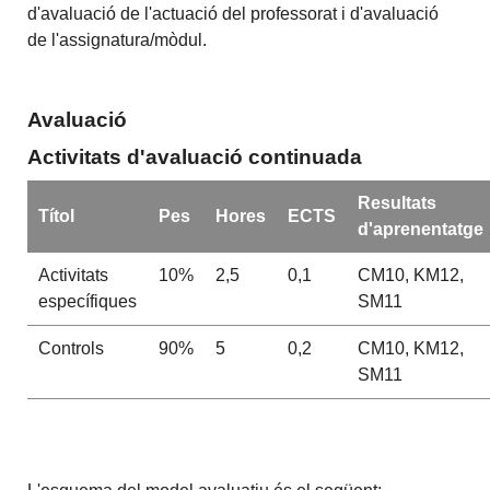
d'avaluació de l'actuació del professorat i d'avaluació
de l'assignatura/mòdul.
Avaluació
Activitats d'avaluació continuada
Resultats
Títol
Pes
Hores
ECTS
d'aprenentatge
Activitats
10%
2,5
0,1
CM10, KM12,
específiques
SM11
Controls
90%
5
0,2
CM10, KM12,
SM11