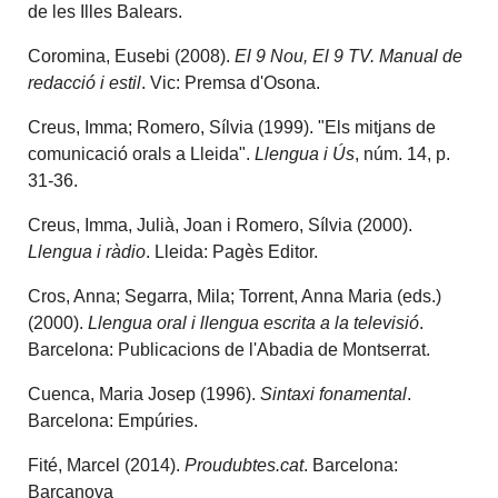
de les Illes Balears.
Coromina, Eusebi (2008).
El 9 Nou, El 9 TV. Manual de
redacció i estil
. Vic: Premsa d'Osona.
Creus, Imma; Romero, Sílvia (1999). "Els mitjans de
comunicació orals a Lleida".
Llengua i Ús
, núm. 14, p.
31-36.
Creus, Imma, Julià, Joan i Romero, Sílvia (2000).
Llengua i ràdio
. Lleida: Pagès Editor.
Cros, Anna; Segarra, Mila; Torrent, Anna Maria (eds.)
(2000).
Llengua oral i llengua escrita a la televisió
.
Barcelona: Publicacions de l'Abadia de Montserrat.
Cuenca, Maria Josep (1996).
Sintaxi fonamental
.
Barcelona: Empúries.
Fité, Marcel (2014).
Proudubtes.cat
. Barcelona:
Barcanova