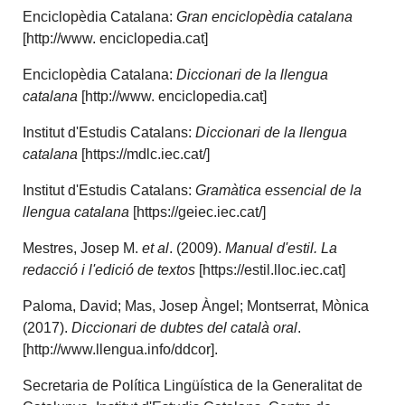
Enciclopèdia Catalana:
Gran enciclopèdia catalana
[http://www. enciclopedia.cat]
Enciclopèdia Catalana:
Diccionari de la llengua
catalana
[http://www. enciclopedia.cat]
Institut d'Estudis Catalans:
Diccionari de la llengua
catalana
[https://mdlc.iec.cat/]
Institut d'Estudis Catalans:
Gramàtica essencial de la
llengua catalana
[https://geiec.iec.cat/]
Mestres, Josep M.
et al
. (2009).
Manual d'estil. La
redacció i l'edició de textos
[https://estil.lloc.iec.cat]
Paloma, David; Mas, Josep Àngel; Montserrat, Mònica
(2017).
Diccionari de dubtes del català oral
.
[http://www.llengua.info/ddcor].
Secretaria de Política Lingüística de la Generalitat de