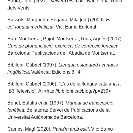
Badia, Jordi (2021).
Salvem els mots
. Barcelona: Rosa
dels Vents.
Bassols, Margarida; Segarra, Mila [ed.] (2009).
El
col·loquial mediatitzat
. Vic: Eumo Editorial.
Bau, Montserrat; Pujol, Montserrat; Rius, Agnès (2007).
Curs de pronunciació: exercicis de correcció fonètica
.
Barcelona: Publicacions de l'Abadia de Montserrat.
Bibiloni, Gabriel (1997).
Llengua estàndard i variació
lingüística
. València: Edicions 3 i 4.
Bibiloni, Gabriel (2006). "L'ús de la llengua catalana a
IB3 Televisió". A: <http://bibiloni.cat/blog/?p=239>
Bonet, Eulàlia
et al
. (1997).
Manual de transcripció
fonètica
. Bellaterra: Servei de Publicacions de la
Universitat Autònoma de Barcelona.
Camps, Magí (2020).
Parla'm amb estil
. Vic: Eumo