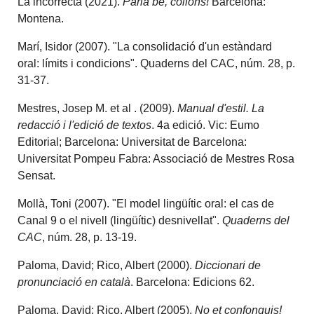
La incorrecta (2021).
Parla bé, collons!
Barcelona:
Montena.
Marí, Isidor (2007). "La consolidació d'un estàndard
oral: límits i condicions". Quaderns del CAC, núm. 28, p.
31-37.
Mestres, Josep M. et al . (2009).
Manual d'estil. La
redacció i l'edició de textos
. 4a edició. Vic: Eumo
Editorial; Barcelona: Universitat de Barcelona:
Universitat Pompeu Fabra: Associació de Mestres Rosa
Sensat.
Mollà, Toni (2007). "El model lingüític oral: el cas de
Canal 9 o el nivell (lingüític) desnivellat".
Quaderns del
CAC
, núm. 28, p. 13-19.
Paloma, David; Rico, Albert (2000).
Diccionari de
pronunciació en català
. Barcelona: Edicions 62.
Paloma, David; Rico, Albert (2005).
No et confonguis!