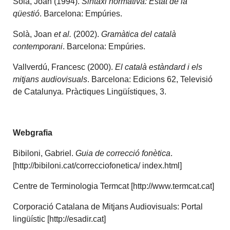
Solà, Joan (1994).
Sintaxi normativa: Estat de la
qüestió
. Barcelona: Empúries.
Solà, Joan
et al.
(2002).
Gramàtica del català
contemporani
. Barcelona: Empúries.
Vallverdú, Francesc (2000).
El català estàndard i els
mitjans audiovisuals
. Barcelona: Edicions 62, Televisió
de Catalunya. Pràctiques Lingüístiques, 3.
Webgrafia
Bibiloni, Gabriel.
Guia de correcció fonètica
.
[http://bibiloni.cat/correcciofonetica/ index.html]
Centre de Terminologia Termcat [http://www.termcat.cat]
Corporació Catalana de Mitjans Audiovisuals: Portal
lingüístic [http://esadir.cat]