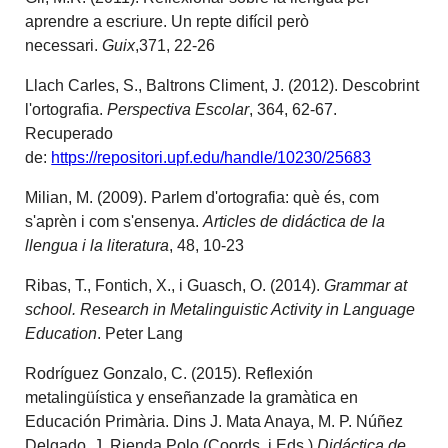
aprendre a escriure. Un repte difícil però
necessari.
Guix
,371, 22-26
Llach Carles, S., Baltrons Climent, J. (2012). Descobrint
l'ortografia.
Perspectiva Escolar
, 364, 62-67.
Recuperado
de:
https://repositori.upf.edu/handle/10230/25683
Milian, M. (2009). Parlem d'ortografia: què és, com
s'aprèn i com s'ensenya.
Articles de didáctica de la
llengua i la literatura
, 48, 10-23
Ribas, T., Fontich, X., i Guasch, O. (2014).
Grammar at
school. Research in Metalinguistic Activity in Language
Education
. Peter Lang
Rodríguez Gonzalo, C. (2015). Reflexión
metalingüística y enseñanzade la gramàtica en
Educación Primària. Dins J. Mata Anaya, M. P. Núñez
Delgado, J. Rienda Polo (Coords. i Eds.)
Didáctica de