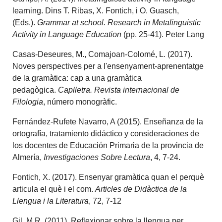
learning. Dins T. Ribas, X. Fontich, i O. Guasch,
(Eds.).
Grammar at school. Research in Metalinguistic
Activity in Language Education
(pp. 25-41). Peter Lang
Casas-Deseures, M., Comajoan-Colomé, L. (2017).
Noves perspectives per a l'ensenyament-aprenentatge
de la gramàtica: cap a una gramàtica
pedagògica.
Caplletra. Revista internacional de
Filologia
, número monogràfic.
Fernández-Rufete Navarro, A (2015). Enseñanza de la
ortografía, tratamiento didáctico y consideraciones de
los docentes de Educación Primaria de la provincia de
Almería,
Investigaciones Sobre Lectura
, 4, 7-24.
Fontich, X. (2017). Ensenyar gramàtica quan el perquè
articula el què i el com.
Articles de Didàctica de la
Llengua i la Literatura
, 72, 7-12
Gil, M.R. (2011). Reflexionar sobre la llengua per