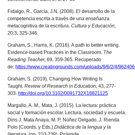
Fidalgo, R., García, J.N. (2008). El desarrollo de la
competencia escrita a través de una enseñanza
metacognitiva de la escritura.
Cultura y Educación
,
20:3, 325-346
Graham, S., Harris, K. (2016). A path to better writing.
Evidence-based Practices in the Classroom.
The
Reading Teache
r, 69, 359-365. Recuperado
de:
https://www.creatingrounds.com/uploads/9/6/2/4/962406
Graham, S. (2019). Changing How Writing Is
Taught.
Review of Research in Education
, 43, 277-
303.
http://doi.org/
10.3102/0091732X18821125
Margallo, A. M., Mata, J. (2015). La lectura: práctica
social y formación escolar. Lectura, sociedad y escuela.
Dins J. Mata Anaya, M. P. Núñez Delgado, J. Rienda
Polo (Coords. y Eds.)
Didáctica de la lengua y la
literatura
(pp. 210-239). Pirámide.