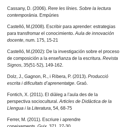
Cassany, D. (2006).
Rere les línies. Sobre la lectura
contemporània
. Empúries
Castelló, M.(2008). Escribir para aprender: estrategias
para transfromar el conocimiento.
Aula de innovación
docente
, num. 175, 15-21
Castelló, M.(2002): De la investigación sobre el proceso
de composición a la enseñanza de la escritura.
Revista
Signos
, 35(51-52), 149-162.
Dolz, J., Gagnon, R., i Ribera, P. (2013).
Producció
escrita i dificultats d’aprenentatge
. Graó.
Fontich, X. (2011). El diàleg a l'aula des de la
perspectiva sociocultural.
Articles de Didàctica de la
Llengua i la Literatura
, 54, 68-75
Ferrer, M. (2011). Escriure i aprendre
coneixements.
Guix
, 371, 27-30