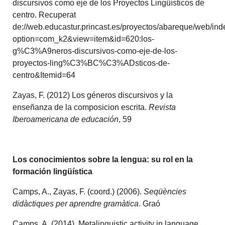
discursivos como eje de los Proyectos Lingüísticos de
centro. Recuperat
de://web.educastur.princast.es/proyectos/abareque/web/in
option=com_k2&view=item&id=620:los-
g%C3%A9neros-discursivos-como-eje-de-los-
proyectos-ling%C3%BC%C3%ADsticos-de-
centro&Itemid=64
Zayas, F. (2012) Los géneros discursivos y la
enseñanza de la composicion escrita.
Revista
Iberoamericana de educación
, 59
Los conocimientos sobre la lengua: su rol en la
formación lingüística
Camps, A., Zayas, F. (coord.) (2006).
Seqüències
didàctiques per aprendre gramàtica
. Graó
Camps, A. (2014). Metalinguistic activity in language