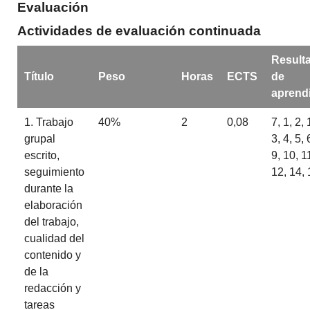
Evaluación
Actividades de evaluación continuada
Result
Título
Peso
Horas
ECTS
de
aprendi
1. Trabajo
40%
2
0,08
7, 1, 2, 
grupal
3, 4, 5, 
escrito,
9, 10, 1
seguimiento
12, 14, 
durante la
elaboración
del trabajo,
cualidad del
contenido y
de la
redacción y
tareas