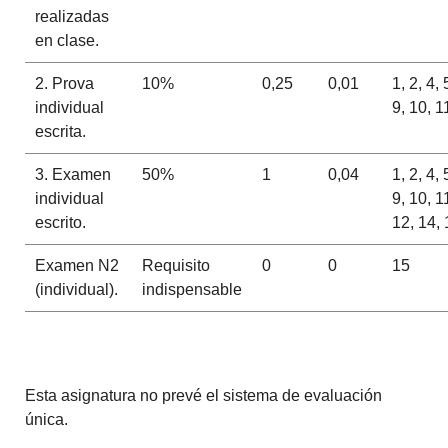
realizadas
en clase.
2. Prova
10%
0,25
0,01
1, 2, 4, 
individual
9, 10, 1
escrita.
3. Examen
50%
1
0,04
1, 2, 4, 
individual
9, 10, 1
escrito.
12, 14, 
Examen N2
Requisito
0
0
15
(individual).
indispensable
Esta asignatura no prevé el sistema de evaluación
única.