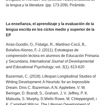
la lengua y la literatura
(pp. 173-209). Pirámide.
La enseñanza, el aprendizaje y la evaluación de la
lengua escrita en los ciclos medio y superior de la
EP
Arias-Gundín, O., Fidalgo, R., Martínez-Cocó, B.,
Bolaños-Alonso, F.-J. (2011). Estrategias de
comprensión lectora en alumnos de Educación Primaria
y Secundaria.
International Journal of Developmental
and Educational Psychology
, vol. 3(1), 613-620
Bazerman, C. (2018). Lifespan Longitudinal Studies of
Writing Development: A Heuristic for an Impossible
Dream. Dins C. Bazerman, A.N. Applebee, V. W.
Beringer, D. Brandt, S., Graham, J. V. Jeffrey, P. K.
Matsuda, S. Murphy, D.Wells Rowe, M. Chleppergrell, i
K. Campbell Wilcox.
The Lifespan Development of