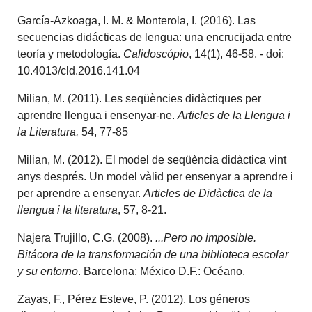
García-Azkoaga, I. M. & Monterola, I. (2016). Las
secuencias didácticas de lengua: una encrucijada entre
teoría y metodología.
Calidoscópio
, 14(1), 46-58. - doi:
10.4013/cld.2016.141.04
Milian, M. (2011). Les seqüències didàctiques per
aprendre llengua i ensenyar-ne.
Articles de la Llengua i
la Literatura,
54, 77-85
Milian, M. (2012). El model de seqüència didàctica vint
anys després. Un model vàlid per ensenyar a aprendre i
per aprendre a ensenyar.
Articles de Didàctica de la
llengua i la literatura
, 57, 8-21.
Najera Trujillo, C.G. (2008).
...Pero no imposible.
Bitácora de la transformación de una biblioteca escolar
y su entorno
. Barcelona; México D.F.: Océano.
Zayas, F., Pérez Esteve, P. (2012). Los géneros