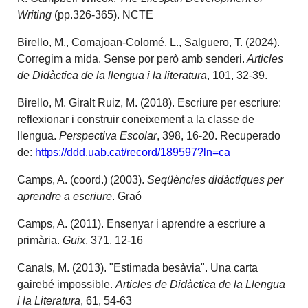
Writing
(pp.326-365). NCTE
Birello, M., Comajoan-Colomé. L., Salguero, T. (2024).
Corregim a mida. Sense por però amb senderi.
Articles
de Didàctica de la llengua i la literatura
, 101, 32-39.
Birello, M. Giralt Ruiz, M. (2018). Escriure per escriure:
reflexionar i construir coneixement a la classe de
llengua.
Perspectiva Escolar
, 398, 16-20. Recuperado
de:
https://ddd.uab.cat/record/189597?ln=ca
Camps, A. (coord.) (2003).
Seqüències didàctiques per
aprendre a escriure
. Graó
Camps, A. (2011). Ensenyar i aprendre a escriure a
primària.
Guix
, 371, 12-16
Canals, M. (2013). "Estimada besàvia". Una carta
gairebé impossible.
Articles de Didàctica de la Llengua
i la Literatura
, 61, 54-63