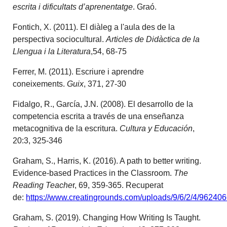
escrita i dificultats d’aprenentatge
. Graó.
Fontich, X. (2011). El diàleg a l'aula des de la
perspectiva sociocultural.
Articles de Didàctica de la
Llengua i la Literatura
,54, 68-75
Ferrer, M. (2011). Escriure i aprendre
coneixements.
Guix
, 371, 27-30
Fidalgo, R., García, J.N. (2008). El desarrollo de la
competencia escrita a través de una enseñanza
metacognitiva de la escritura.
Cultura y Educación
,
20:3, 325-346
Graham, S., Harris, K. (2016). A path to better writing.
Evidence-based Practices in the Classroom.
The
Reading Teache
r, 69, 359-365. Recuperat
de:
https://www.creatingrounds.com/uploads/9/6/2/4/962406
Graham, S. (2019). Changing How Writing Is Taught.