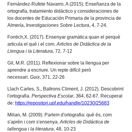
Fernández-Rufete Navarro, A (2015). Enseñanza de la
ortografía, tratamiento didáctico y consideraciones de
los docentes de Educación Primaria de la provincia de
Almería,
Investigaciones Sobre Lectura
, 4, 7-24.
Fontich,X. (2017). Ensenyar gramàtica quan el perquè
articula el què i el com.
Articles de Didàctica de la
Llengua i la Literatura
, 72, 7-12
Gil, M.R. (2011). Reflexionar sobre la llengua per
aprendre a escriure. Un repte difícil però
necessari.
Guix
, 371, 22-26
Llach Carles, S., Baltrons Climent, J. (2012). Descobrint
l'ortografia.
Perspectiva Escolar
, 364, 62-67. Recuperat
de:
https://repositori.upf.edu/handle/10230/25683
Milian, M. (2009). Parlem d'ortografia: què és, com
s'aprèn i com s'ensenya.
Articles de Didáctica de
lallengua i la literatura
, 48, 10-23