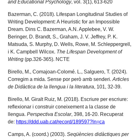
and Educational Psychology
, vol. 3(1), 613-620
Bazerman, C. (2018). Lifespan Longitudinal Studies of
Writing Development: A Heuristic for an Impossible
Dream. Dins C. Bazerman, A.N. Applebee, V. W.
Beringer, D. Brandt, S., Graham, J. V. Jeffrey, P. K.
Matsuda, S. Murphy, D. Wells, Rowe, M. Schleppergrell,
i K. Campbell Wilcox.
The Lifespan Development of
Writing
(pp.326-365). NCTE
Birello, M., Comajoan-Colomé. L., Salguero, T. (2024).
Corregim a mida. Sense por però amb senderi.
Articles
de Didàctica de la llengua i la literatura
, 101, 32-39.
Birello, M. Giralt Ruiz, M. (2018). Escriure per escriure:
reflexionar i construir coneixement a la classe de
llengua.
Perspectiva Escolar
, 398, 16-20. Recuperat
de:
https://ddd.uab.cat/record/189597?ln=ca
Camps, A. (coord.) (2003).
Seqüències didàctiques per