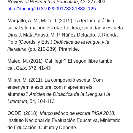
Review of Research in Education
, 43, 277-303.
http://doi.org/
10.3102/0091732X18821125
Margallo, A. M., Mata, J. (2015). La lectura: práctica
social y formación escolar. Lectura, sociedad y escuela.
Dins J. Mata Anaya, M. P. Núñez Delgado, J. Rienda
Polo (Coords. y Eds.)
Didáctica de la lengua y la
literatura
(pp. 210-239). Pirámide.
Mateo, M. (2011). Cal llegir? El segon llibre també
cal.
Guix
, 372, 41-43
Milian, M. (2011). La composició escrita. Com
ensenyem a escriure, com n'aprenen els
alumnes?
Articles de Didàctica de la Llengua i la
Literatura,
54, 104-113
OCDE. (2018).
Marco teórico de lectura PISA 2018
.
Instituto Nacional de Evaluación Educativa, Ministerio
de Educación, Cultura y Deporte.