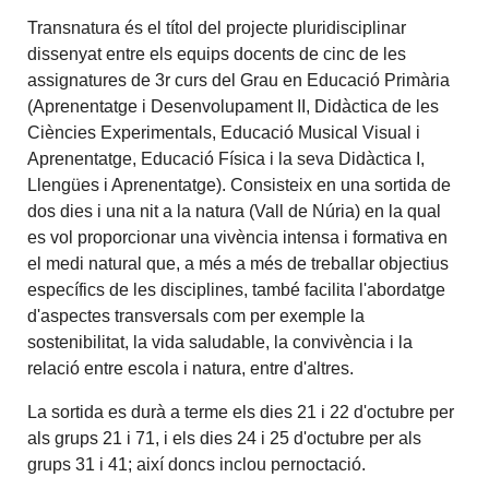
Transnatura és el títol del projecte pluridisciplinar
dissenyat entre els equips docents de cinc de les
assignatures de 3r curs del Grau en Educació Primària
(Aprenentatge i Desenvolupament II, Didàctica de les
Ciències Experimentals, Educació Musical Visual i
Aprenentatge, Educació Física i la seva Didàctica I,
Llengües i Aprenentatge). Consisteix en una sortida de
dos dies i una nit a la natura (Vall de Núria) en la qual
es vol proporcionar una vivència intensa i formativa en
el medi natural que, a més a més de treballar objectius
específics de les disciplines, també facilita l'abordatge
d'aspectes transversals com per exemple la
sostenibilitat, la vida saludable, la convivència i la
relació entre escola i natura, entre d'altres.
La sortida es durà a terme els dies 21 i 22 d'octubre per
als grups 21 i 71, i els dies 24 i 25 d'octubre per als
grups 31 i 41; així doncs inclou pernoctació.