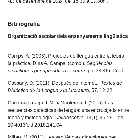
-13 de desembre de 2024 de 15:30 a 17.30h .
Bibliografia
Organització escolar dels ensenyaments lingüístics
Camps, A. (2003). Projectes de llengua entre la teoria i
la pràctica. Dins A. Camps, (comp.).
Seqüències
didàctiques per aprendre a escriure
(pp. 33-46). Graó
Cassany, D. (2011). Después de Internet...
Textos de
Didáctica de la Lengua y la Literatura
, 57, 12-22
García-Azkoaga, I. M. & Monterola, I. (2016). Las
secuencias didácticas de lengua: una encrucijada entre
teoría y metodología.
Calidoscópio
, 14(1), 46-58. - doi:
10.4013/cld.2016.141.04
Milian, M. (2011). Les seqüències didàctiques per