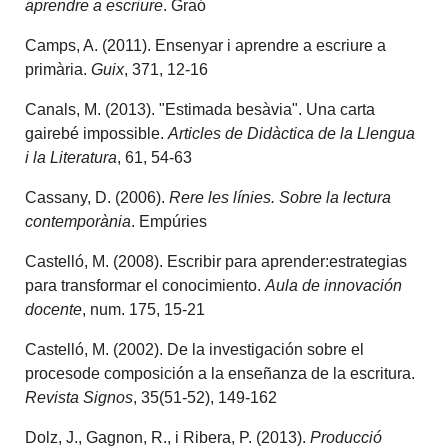
aprendre a escriure
. Graó
Camps, A. (2011). Ensenyar i aprendre a escriure a
primària.
Guix
, 371, 12-16
Canals, M. (2013). "Estimada besàvia". Una carta
gairebé impossible.
Articles de Didàctica de la Llengua
i la Literatura
, 61, 54-63
Cassany, D. (2006).
Rere les línies. Sobre la lectura
contemporània
. Empúries
Castelló, M. (2008). Escribir para aprender:estrategias
para transformar el conocimiento.
Aula de innovación
docente
, num. 175, 15-21
Castelló, M. (2002). De la investigación sobre el
procesode composición a la enseñanza de la
escritura.
Revista Signos
, 35(51-52), 149-162
Dolz, J., Gagnon, R., i Ribera, P. (2013).
Producció