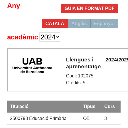
Any
GUIA EN FORMAT PDF
CATALÀ
Anglès
Espanyol
acadèmic
Llengües i
2024/202
aprenentatge
Codi: 102075
Crèdits: 5
Titulació
Tipus
Curs
2500798
Educació Primària
OB
3