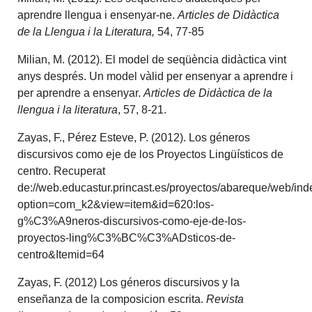
aprendre llengua i ensenyar-ne.
Articles de Didàctica
de la Llengua i la Literatura,
54, 77-85
Milian, M. (2012). El model de seqüència didàctica vint
anys després. Un model vàlid per ensenyar a aprendre i
per aprendre a ensenyar.
Articles de Didàctica de la
llengua i la literatura
, 57, 8-21.
Zayas, F., Pérez Esteve, P. (2012). Los géneros
discursivos como eje de los Proyectos Lingüísticos de
centro. Recuperat
de://web.educastur.princast.es/proyectos/abareque/web/in
option=com_k2&view=item&id=620:los-
g%C3%A9neros-discursivos-como-eje-de-los-
proyectos-ling%C3%BC%C3%ADsticos-de-
centro&Itemid=64
Zayas, F. (2012) Los géneros discursivos y la
enseñanza de la composicion escrita.
Revista