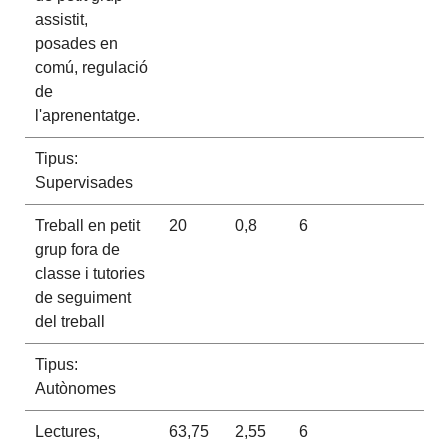
assistit,
posades en
comú, regulació
de
l'aprenentatge.
Tipus:
Supervisades
Treball en petit
20
0,8
6
grup fora de
classe i tutories
de seguiment
del treball
Tipus:
Autònomes
Lectures,
63,75
2,55
6