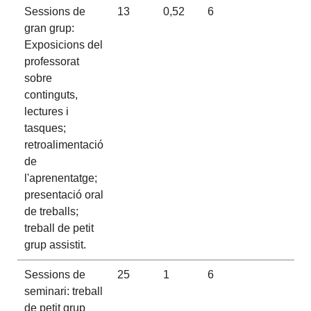
Sessions de
13
0,52
6
gran grup:
Exposicions del
professorat
sobre
continguts,
lectures i
tasques;
retroalimentació
de
l'aprenentatge;
presentació oral
de treballs;
treball de petit
grup assistit.
Sessions de
25
1
6
seminari: treball
de petit grup