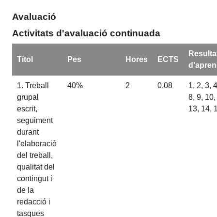
Avaluació
Activitats d'avaluació continuada
Resulta
Títol
Pes
Hores
ECTS
d'apren
1. Treball
40%
2
0,08
1, 2, 3, 4
grupal
8, 9, 10,
escrit,
13, 14, 
seguiment
durant
l'elaboració
del treball,
qualitat del
contingut i
de la
redacció i
tasques