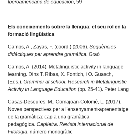
Iberoamericana de educación
, 59
Els coneixements sobre la llengua: el seu rol en la
formació lingüística
Camps, A., Zayas, F. (coord.) (2006).
Seqüències
didàctiques per aprendre gramàtica
. Graó
Camps, A. (2014). Metalinguistic activity in language
learning. Dins T. Ribas, X. Fontich, i O. Guasch,
(Eds.).
Grammar at school. Research in Metalinguistic
Activity in Language Education
(pp. 25-41). Peter Lang
Casas-Deseures, M., Comajoan-Colomé, L. (2017).
Noves perspectives per a l'ensenyament-aprenentatge
de la gramàtica: cap a una gramàtica
pedagògica.
Caplletra. Revista internacional de
Filologia
, número monogràfic