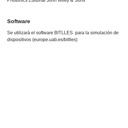
Photonics Editorial John Wiley & Sons
Software
Se utilizarà el software BITLLES para la simulación de
dispositivos (europe.uab.es/bitlles)