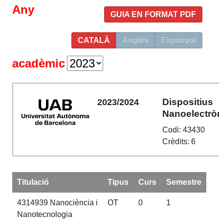
Any
GUIA EN FORMAT PDF
CATALÀ
Anglès
Espanyol
acadèmic
Dispositius
2023/2024
Nanoelectrò
Codi: 43430
Crèdits: 6
Titulació
Tipus
Curs
Semestre
4314939
Nanociència i
OT
0
1
Nanotecnologia