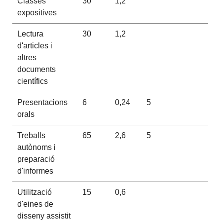
Classes
30
1,2
expositives
Lectura
30
1,2
d'articles i
altres
documents
científics
Presentacions
6
0,24
5
orals
Treballs
65
2,6
5
autònoms i
preparació
d'informes
Utilització
15
0,6
d'eines de
disseny assistit