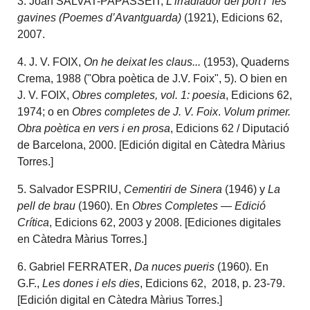
3. Joan SALVAT-PAPASSEIT,
L’irradiador del port i les
gavines (Poemes d’Avantguarda)
(1921), Edicions 62,
2007.
4. J. V. FOIX,
On he deixat les claus...
(1953), Quaderns
Crema, 1988 ("Obra poètica de J.V. Foix", 5). O bien en
J. V. FOIX,
Obres completes,
vol. 1: poesia
, Edicions 62,
1974; o en
Obres completes de J. V. Foix
.
Volum primer.
Obra poètica en vers i en prosa
, Edicions 62 / Diputació
de Barcelona, 2000. [Edición digital en Càtedra Màrius
Torres.]
5. Salvador ESPRIU,
Cementiri de Sinera
(1946) y
La
pell de brau
(1960). En
Obres Completes — Edició
Crítica
, Edicions 62, 2003 y 2008. [Ediciones digitales
en Càtedra Màrius Torres.]
6. Gabriel FERRATER,
Da nuces pueris
(1960). En
G.F.,
Les dones i els dies
, Edicions 62, 2018, p. 23-79.
[Edición digital en Càtedra Màrius Torres.]