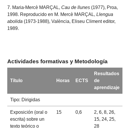
7. Maria-Mercè MARÇAL,
Cau de llunes
(1977), Proa,
1998. Reproducido en M. Mercè MARÇAL,
Llengua
abolida
(1973-1988), València, Eliseu Climent editor,
1989.
Actividades formativas y Metodología
Resultados
Título
Horas
ECTS
de
aprendizaje
Tipo: Dirigidas
Exposición (oral o
15
0,6
2, 6, 8, 26,
escrita) sobre un
15, 24, 25,
texto teórico o
28