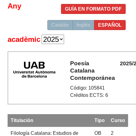
Any
GUÍA EN FORMATO PDF
Catalán
Inglés
ESPAÑOL
acadèmic
Poesía
2025/
Catalana
Contemporánea
Código: 105841
Créditos ECTS: 6
Titulación
Tipo
Curso
Filología Catalana: Estudios de
OB
2