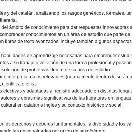
l inglés y del catalán, analizando los rasgos genéricos, formales,
iteraria.
s del ámbito de conocimiento para dar respuestas innovadoras
comprender conocimientos en un área de estudio que parte de l
 en libros de texto avanzados, incluye también algunos aspecto
 habilidades de aprendizaje necesarias para emprender estudio
ntos a su trabajo o vocación de una forma profesional y pose
resolución de problemas dentro de su área de estudio.
r e interpretar datos relevantes (normalmente dentro de su área 
científica o ética.
s efectivas y adaptadas al registro adecuado en distintas lengu
autores y obras más significativas de las literaturas en lenguas 
 cultural en catalán e inglés y su contexto histórico y social.
or los derechos y deberes fundamentales, la diversidad y los v
luando las desigualdades por razón de sexo/género.