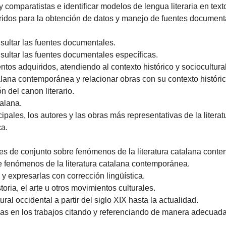
s y comparatistas e identificar modelos de lengua literaria en t
dos para la obtención de datos y manejo de fuentes documental
nsultar las fuentes documentales.
nsultar las fuentes documentales específicas.
ntos adquiridos, atendiendo al contexto histórico y sociocultural
atalana contemporánea y relacionar obras con su contexto histórico
n del canon literario.
talana.
ncipales, los autores y las obras más representativas de la liter
ca.
es de conjunto sobre fenómenos de la literatura catalana cont
 fenómenos de la literatura catalana contemporánea.
s y expresarlas con corrección lingüística.
istoria, el arte u otros movimientos culturales.
ural occidental a partir del siglo XIX hasta la actualidad.
das en los trabajos citando y referenciando de manera adecuada