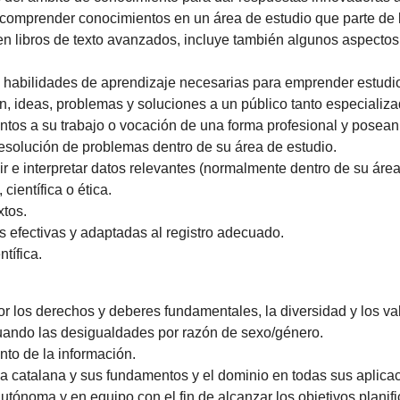
comprender conocimientos en un área de estudio que parte de l
 en libros de texto avanzados, incluye también algunos aspecto
 habilidades de aprendizaje necesarias para emprender estudio
ón, ideas, problemas y soluciones a un público tanto especiali
ntos a su trabajo o vocación de una forma profesional y pose
resolución de problemas dentro de su área de estudio.
r e interpretar datos relevantes (normalmente dentro de su área 
científica o ética.
xtos.
s efectivas y adaptadas al registro adecuado.
ntífica.
or los derechos y deberes fundamentales, la diversidad y los v
luando las desigualdades por razón de sexo/género.
ento de la información.
a catalana y sus fundamentos y el dominio en todas sus aplicac
tónoma y en equipo con el fin de alcanzar los objetivos planifi