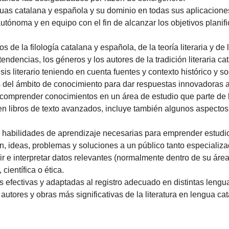
uas catalana y española y su dominio en todas sus aplicacione
tónoma y en equipo con el fin de alcanzar los objetivos planifi
de la filología catalana y española, de la teoría literaria y de 
tendencias, los géneros y los autores de la tradición literaria ca
s literario teniendo en cuenta fuentes y contexto histórico y so
s del ámbito de conocimiento para dar respuestas innovadoras
comprender conocimientos en un área de estudio que parte de l
 en libros de texto avanzados, incluye también algunos aspecto
 habilidades de aprendizaje necesarias para emprender estudio
ón, ideas, problemas y soluciones a un público tanto especiali
r e interpretar datos relevantes (normalmente dentro de su área 
científica o ética.
s efectivas y adaptadas al registro adecuado en distintas lengu
autores y obras más significativas de la literatura en lengua ca