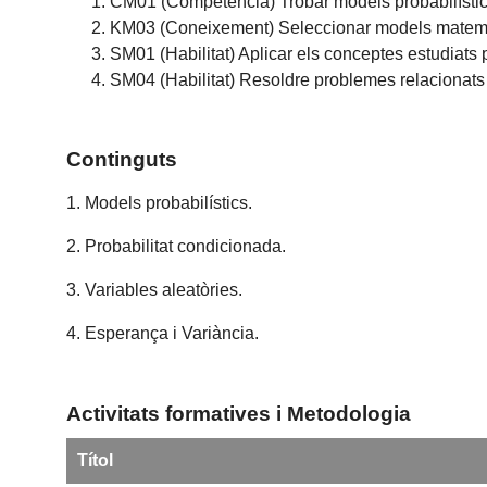
CM01 (Competència) Trobar models probabilístics
KM03 (Coneixement) Seleccionar models matemàti
SM01 (Habilitat) Aplicar els conceptes estudiats 
SM04 (Habilitat) Resoldre problemes relacionats 
Continguts
1. Models probabilístics.
2. Probabilitat condicionada.
3. Variables aleatòries.
4. Esperança i Variància.
Activitats formatives i Metodologia
Títol