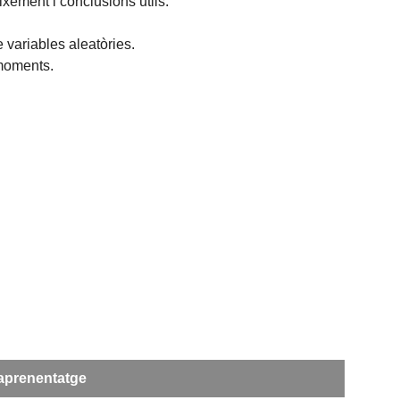
xement i conclusions útils.
 variables aleatòries.
 moments.
'aprenentatge