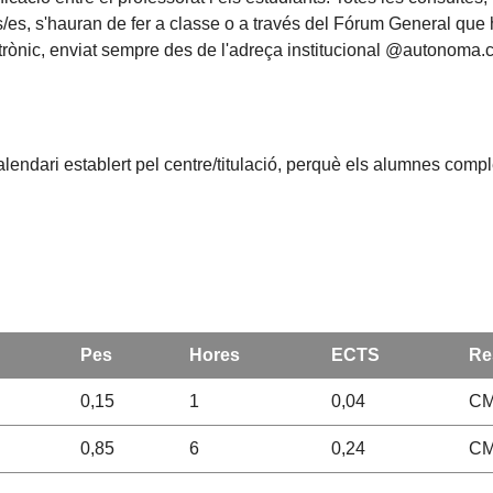
/es, s'hauran de fer a classe o a través del Fórum General que 
trònic, enviat sempre des de l'adreça institucional @autonoma.c
alendari establert pel centre/titulació, perquè els alumnes compl
Pes
Hores
ECTS
Re
0,15
1
0,04
CM
0,85
6
0,24
CM