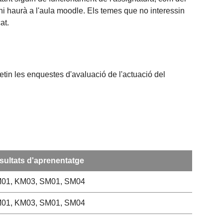
hi haurà a l'aula moodle. Els temes que no interessin
at.
etin les enquestes d'avaluació de l'actuació del
sultats d'aprenentatge
01, KM03, SM01, SM04
01, KM03, SM01, SM04