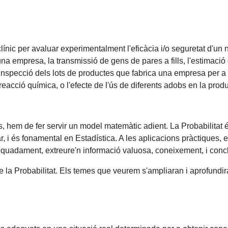
línic per avaluar experimentalment l'eficàcia i/o seguretat d'un
d'una empresa, la transmissió de gens de pares a fills, l'estimaci
 inspecció dels lots de productes que fabrica una empresa per a v
 reacció química, o l'efecte de l'ús de diferents adobs en la prod
es, hem de fer servir un model matemàtic adient. La Probabilitat
ar, i és fonamental en Estadística. A les aplicacions pràctiques, e
dequadament, extreure'n informació valuosa, coneixement, i concl
 de la Probabilitat. Els temes que veurem s'ampliaran i aprofundi