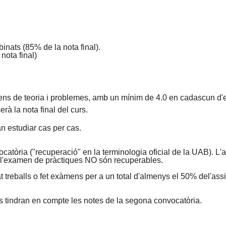
nats (85% de la nota final).
ota final)
ens de teoria i problemes, amb un mínim de 4.0 en cadascun d'e
rà la nota final del curs.
n estudiar cas per cas.
òria ("recuperació" en la terminologia oficial de la UAB). L'
 i l'examen de pràctiques NO són recuperables.
 treballs o fet exàmens per a un total d'almenys el 50% del'ass
s tindran en compte les notes de la segona convocatòria.