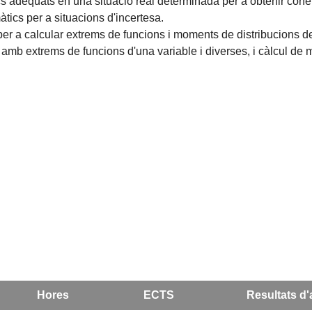
 adequats en una situació real determinada per a obtenir conei
cs per a situacions d'incertesa.
per a calcular extrems de funcions i moments de distribucions de
amb extrems de funcions d'una variable i diverses, i càlcul de
Hores
ECTS
Resultats d