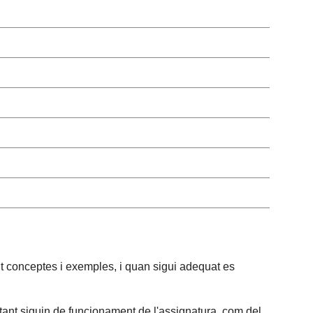
nt conceptes i exemples, i quan sigui adequat es
 tant siguin de funcionament de l'assignatura, com del