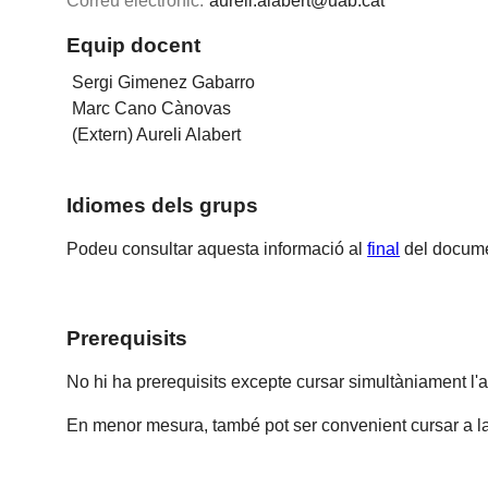
Correu electrònic:
aureli.alabert@uab.cat
Equip docent
Sergi Gimenez Gabarro
Marc Cano Cànovas
(Extern) Aureli Alabert
Idiomes dels grups
Podeu consultar aquesta informació al
final
del docume
Prerequisits
No hi ha prerequisits excepte cursar simultàniament l'
En menor mesura, també pot ser convenient cursar a la 