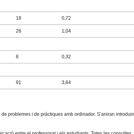
18
0,72
26
1,04
8
0,32
91
3,64
a, de problemes i de pràctiques amb ordinador. S'aniran introdui
ació entre el professorat i els estudiants. Totes les consultes,