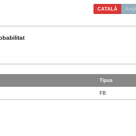
CATALÀ
Angl
obabilitat
Tipus
FB