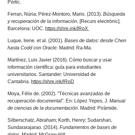
Pòrtic.
Ferran, Núria; Pérez-Montoro, Mario. (2013).
Búsqueda
y recuperación de la información
. [Recurs electrònic].
Barcelona: UOC.
https://shre.ink/IRoX
Luque, Irene. et al. (2001).
Bases de datos: desde Chen
hasta Codd con Oracle
. Madrid: Ra-Ma.
Martínez, Luis Javier (2016). Cómo buscar y usar
información científica: guía para estudiantes
universitarios. Santander: Universidad de
Cantabria.
https://shre.ink/lRoD
Moya, Félix de. (2002). “Técnicas avanzadas de
recuperación documental”. En: López Yepes, J.
Manual
de ciencias de la documentación
. Madrid: Pirámide.
Silberschatz, Abraham; Korth, Henry; Sudarshan,
Sundararajarao. (2014).
Fundamentos de bases de
datos
. Madrid: McGraw-Hill.