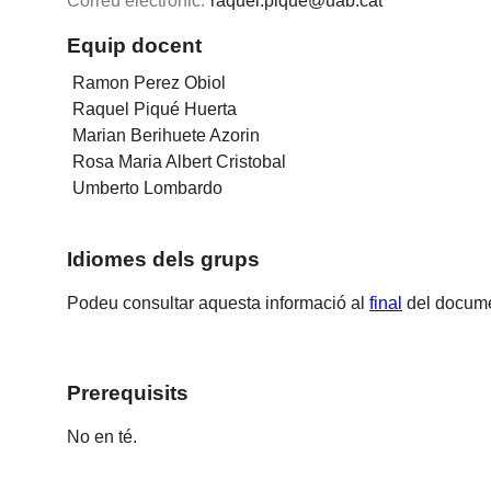
Correu electrònic:
raquel.pique@uab.cat
Equip docent
Ramon Perez Obiol
Raquel Piqué Huerta
Marian Berihuete Azorin
Rosa Maria Albert Cristobal
Umberto Lombardo
Idiomes dels grups
Podeu consultar aquesta informació al
final
del docume
Prerequisits
No en té.