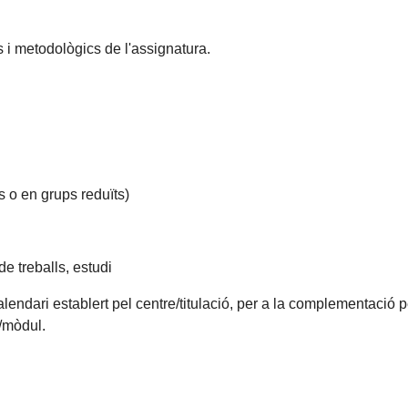
s i metodològics de l'assignatura.
s o en grups reduïts)
e treballs, estudi
alendari establert pel centre/titulació, per a la complementació 
a/mòdul.