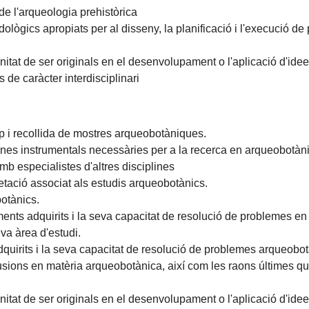
de l'arqueologia prehistòrica
odològics apropiats per al disseny, la planificació i l'execució d
nitat de ser originals en el desenvolupament o l'aplicació d'idee
 de caràcter interdisciplinari
mp i recollida de mostres arqueobotàniques.
 eines instrumentals necessàries per a la recerca en arqueobotàn
mb especialistes d'altres disciplines
pretació associat als estudis arqueobotànics.
botànics.
ents adquirits i la seva capacitat de resolució de problemes e
eva àrea d'estudi.
quirits i la seva capacitat de resolució de problemes arqueobo
sions en matèria arqueobotànica, així com les raons últimes q
nitat de ser originals en el desenvolupament o l'aplicació d'idee