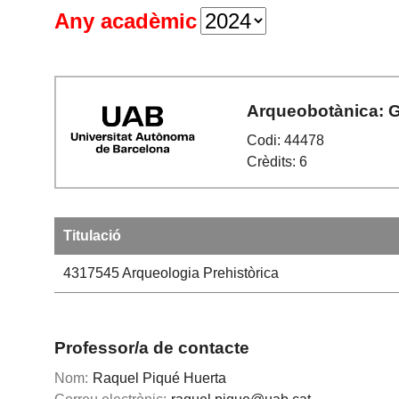
Any acadèmic
Arqueobotànica: G
Codi: 44478
Crèdits: 6
Titulació
4317545
Arqueologia Prehistòrica
Professor/a de contacte
Nom:
Raquel Piqué Huerta