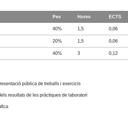
Pes
Hores
ECTS
40%
1,5
0,06
20%
1,5
0,06
40%
3
0,12
presentació pública de treballs i exercicis
dels resultats de les pràctiques de laboratori
àfica