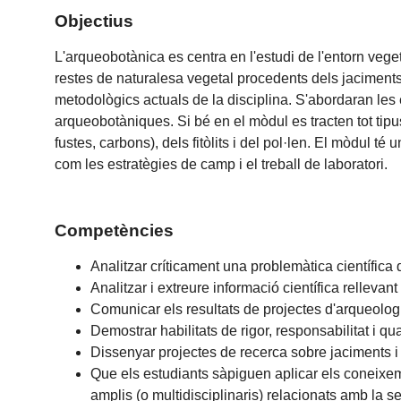
Objectius
L'arqueobotànica es centra en l'estudi de l'entorn veget
restes de naturalesa vegetal procedents dels jaciments
metodològics actuals de la disciplina. S'abordaran les e
arqueobotàniques. Si bé en el mòdul es tracten tot tipus
fustes, carbons), dels fitòlits i del pol·len. El mòdul
com les estratègies de camp i el treball de laboratori.
Competències
Analitzar críticament una problemàtica científica
Analitzar i extreure informació científica rellevan
Comunicar els resultats de projectes d'arqueologi
Demostrar habilitats de rigor, responsabilitat i quali
Dissenyar projectes de recerca sobre jaciments i
Que els estudiants sàpiguen aplicar els coneixem
amplis (o multidisciplinaris) relacionats amb la s