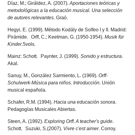
Díaz, M.; Giráldez, A. (2007).
Aportaciones teóricas y
metodológicas a la educación musical. Una selección
de autores relevantes.
Graó.
Hegyi, E. (1999). Método Kodály de Solfeo I y II. Madrid:
Pirámide. Orff, C.; Keetman, G. (1950-1954).
Musik für
Kinder
.5vols.
Mainz: Schott. Paynter, J. (1999).
Sonido y estructura
.
Akal.
Sanuy, M., González Sarmiento, L. (1969).
Orff-
Schulwerk-Música para niños. Introducción
. Unión
musical española.
Schafer, R.M. (1994).
Hacia una educación sonora
.
Pedagogías Musicales Abiertas.
Steen, A. (1992).
Exploring Orff. A teacher's guide
.
Schott. Suzuki, S.(2007).
Vivre c'est aimer
. Corroy.