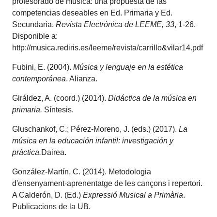
profesorado de música: una propuesta de las
competencias deseables en Ed. Primaria y Ed.
Secundaria.
Revista Electrónica de LEEME, 33
, 1-26.
Disponible a:
http://musica.rediris.es/leeme/revista/carrillo&vilar14.pdf
Fubini, E. (2004).
Música y lenguaje en la estética
contemporánea
. Alianza.
Giráldez, A. (coord.) (2014).
Didáctica de la música en
primaria.
Síntesis.
Gluschankof, C.; Pérez-Moreno, J. (eds.) (2017).
La
música en la educación infantil: investigación y
práctica.
Dairea.
González-Martín, C. (2014). Metodologia
d'ensenyament-aprenentatge de les cançons i repertori.
A Calderón, D. (Ed.)
Expressió Musical a Primària
.
Publicacions de la UB.