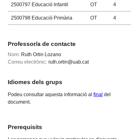
2500797
Educació Infantil
OT
4
2500798
Educació Primària
OT
4
Professor/a de contacte
Nom:
Ruth Ortin Lozano
Correu electrònic:
ruth.ortin@uab.cat
Idiomes dels grups
Podeu consultar aquesta informació al
final
del
document.
Prerequisits