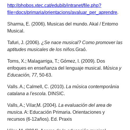
http://phobos.xtec.cat/edubib/intranet/file.php?
file=docs/primaria/orientacions/avaluar_per_aprendre
.
Sharma, E. (2006). Musicas del mundo. Akal / Entorno
Musical.
Tafuri, J. (2006).
¿Se nace musical? Como promover las
aptitudes musicales de los niños.
Graó.
Torns, X.; Malagarriga, T.; Gómez, I. (2009). Dos
enfoques en enseñanza del lenguaje musical.
Música y
Educación, 77,
50-63.
Valls. A.; Calmell, C. (2010).
La música contemporània
catalana a l'escola
. DINSIC.
Valls, A.; Vilar,M. (2004).
La evaluación del area de
musica
. A: Educación Primaria. Orientaciones y
recursos (6-12años). Ed. Praxis