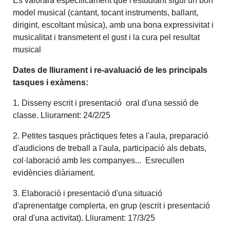
Es valorarà específicament que l'estudiant sigui un bon
model musical (cantant, tocant instruments, ballant,
dirigint, escoltant música), amb una bona expressivitat i
musicalitat i transmetent el gust i la cura pel resultat
musical
Dates de lliurament i re-avaluació de les principals
tasques i exàmens:
1. Disseny escrit i presentació oral d'una sessió de
classe. Lliurament: 24/2/25
2. Petites tasques pràctiques fetes a l'aula, preparació
d'audicions de treball a l'aula, participació als debats,
col·laboració amb les companyes... Esrecullen
evidències diàriament.
3. Elaboració i presentació d'una situació
d'aprenentatge complerta, en grup (escrit i presentació
oral d'una activitat). Lliurament: 17/3/25