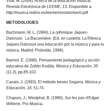
Vilar, M. (2004). Acerca de la educación musical.
Revista Electrónica de LEEME, 13
. Disponible a:
http://musica.rediris.es/leeme/revista/vilarm.pdf
METODOLOGIES
Bachmann, M. L. (1984).
La rythmique Jaques-
Dalcroze
. La Baconnière. (Ed. en castellà: La Rítmica
Jaques-Dalcroze una educación por la música y para la
música. Madrid: Pirámide, 1998).
Barniol, E. (1998). Pensamiento pedagógico y acción
educativa de Zoltán Kodály.
Música y Educación, 35
(11,3), pp.85-102.
Casals, J. (1993). El método Ireneu Segarra.
Música y
Educación, 16
, 51-74.
Chapuis, J.; Westphal, B. (1980).
Sur les pas d'Edgar
Willems.
Pro Musica.