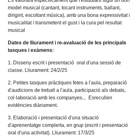
Es valorarà específicament que l'estudiant sigui un bon
model musical (cantant, tocant instruments, ballant,
dirigint, escoltant música), amb una bona expressivitat i
musicalitat i transmetent el gust i la cura pel resultat
musical
Dates de lliurament i re-avaluació de les principals
tasques i exàmens:
1. Disseny escrit i presentació oral d'una sessió de
classe. Lliurament: 24/2/25
2. Petites tasques pràctiques fetes a l'aula, preparació
d'audicions de treball a l'aula, participació als debats,
col·laboració amb les companyes... Esrecullen
evidències diàriament.
3. Elaboració i presentació d'una situació
d'aprenentatge complerta, en grup (escrit i presentació
oral d'una activitat). Lliurament: 17/3/25