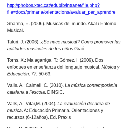
http://phobos.xtec.cat/edubib/intranet/file.php?
file=docs/primaria/orientacions/avaluar_per_aprendre
.
Sharma, E. (2006). Musicas del mundo. Akal / Entorno
Musical.
Tafuri, J. (2006).
¿Se nace musical? Como promover las
aptitudes musicales de los niños.
Graó.
Torns, X.; Malagarriga, T.; Gómez, I. (2009). Dos
enfoques en enseñanza del lenguaje musical.
Música y
Educación, 77,
50-63.
Valls. A.; Calmell, C. (2010).
La música contemporània
catalana a l'escola
. DINSIC.
Valls, A.; Vilar,M. (2004).
La evaluación del area de
musica
. A: Educación Primaria. Orientaciones y
recursos (6-12años). Ed. Praxis