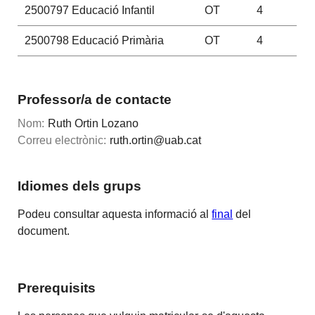
2500797
Educació Infantil
OT
4
2500798
Educació Primària
OT
4
Professor/a de contacte
Nom:
Ruth Ortin Lozano
Correu electrònic:
ruth.ortin@uab.cat
Idiomes dels grups
Podeu consultar aquesta informació al
final
del
document.
Prerequisits