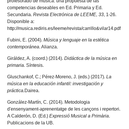
profesorado de música: una propuesta de las
competencias deseables en Ed. Primaria y Ed.
Secundaria.
Revista Electrónica de LEEME, 33
, 1-26.
Disponible a:
http://musica.rediris.es/leeme/revista/carrillo&vilar14.pdf
Fubini, E. (2004).
Música y lenguaje en la estética
contemporánea
. Alianza.
Giráldez, A. (coord.) (2014).
Didáctica de la música en
primaria.
Síntesis.
Gluschankof, C.; Pérez-Moreno, J. (eds.) (2017).
La
música en la educación infantil: investigación y
práctica.
Dairea.
González-Martín, C. (2014). Metodologia
d'ensenyament-aprenentatge de les cançons i repertori.
A Calderón, D. (Ed.)
Expressió Musical a Primària
.
Publicacions de la UB.