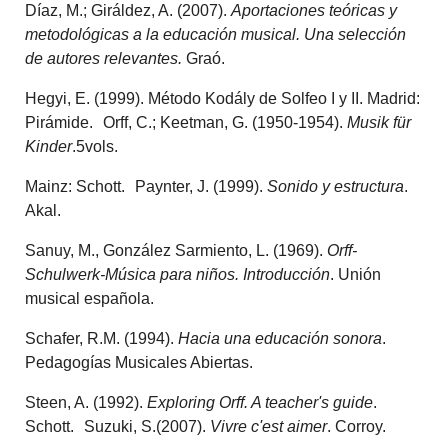
Díaz, M.; Giráldez, A. (2007).
Aportaciones teóricas y
metodológicas a la educación musical. Una selección
de autores relevantes.
Graó.
Hegyi, E. (1999). Método Kodály de Solfeo I y II. Madrid:
Pirámide. Orff, C.; Keetman, G. (1950-1954).
Musik für
Kinder
.5vols.
Mainz: Schott. Paynter, J. (1999).
Sonido y estructura
.
Akal.
Sanuy, M., González Sarmiento, L. (1969).
Orff-
Schulwerk-Música para niños. Introducción
. Unión
musical española.
Schafer, R.M. (1994).
Hacia una educación sonora
.
Pedagogías Musicales Abiertas.
Steen, A. (1992).
Exploring Orff. A teacher's guide
.
Schott. Suzuki, S.(2007).
Vivre c'est aimer
. Corroy.