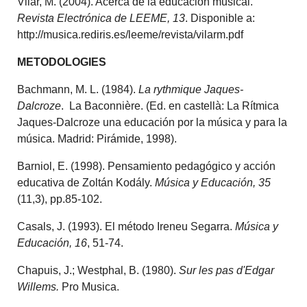
Vilar, M. (2004). Acerca de la educación musical.
Revista Electrónica de LEEME, 13
. Disponible a:
http://musica.rediris.es/leeme/revista/vilarm.pdf
METODOLOGIES
Bachmann, M. L. (1984).
La rythmique Jaques-
Dalcroze
. La Baconnière. (Ed. en castellà: La Rítmica
Jaques-Dalcroze una educación por la música y para la
música. Madrid: Pirámide, 1998).
Barniol, E. (1998). Pensamiento pedagógico y acción
educativa de Zoltán Kodály.
Música y Educación, 35
(11,3), pp.85-102.
Casals, J. (1993). El método Ireneu Segarra.
Música y
Educación, 16
, 51-74.
Chapuis, J.; Westphal, B. (1980).
Sur les pas d'Edgar
Willems.
Pro Musica.