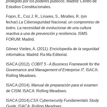
protegido por los poderes públicos
. Madrid: Centro de
Estudios Constitucionales.
Fojon, E., Coz J. R., Linares, S., Miralles, R. (sin
fechar)
La Ciberseguridad Nacional, un compromiso de
todos.
La necesidad de evolucionar de una cultura
reactiva a una de prevención y resiliencia.
ISMS
FORUM: Madrid.
Gómez Vieites, A. (2011).
Enciclopedia de la seguridad
informática
. Madrid: Ra-Ma Editorial.
ISACA (2012).
COBIT 5 - A Business Framework for the
Governance and Management of Enterprise IT.
ISACA:
Rolling Meadows.
ISACA (2014).
Manual de preparación para el examen
de
CISM
.
ISACA: Rolling Meadows.
ISACA (2014).
CSX Cybersecurity Fundamentals Study
Guide
. ISACA: Rolling Meadows.