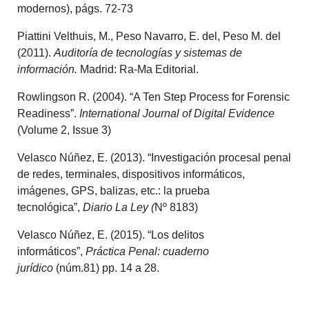
modernos), págs. 72-73
Piattini Velthuis, M., Peso Navarro, E. del, Peso M. del
(2011).
Auditoría de tecnologías y sistemas de
información.
Madrid: Ra-Ma Editorial.
Rowlingson R. (2004). “A Ten Step Process for Forensic
Readiness”.
International Journal of Digital Evidence
(Volume 2, Issue 3)
Velasco Núñez, E. (2013). “Investigación procesal penal
de redes, terminales, dispositivos informáticos,
imágenes, GPS, balizas, etc.: la prueba
tecnológica”,
Diario La Ley (
Nº 8183)
Velasco Núñez, E. (2015). “Los delitos
informáticos”,
Práctica Penal: cuaderno
jurídico
(núm.81) pp. 14 a 28.