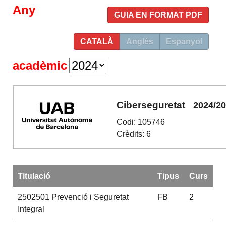
Any
GUIA EN FORMAT PDF
CATALÀ
Anglès
Espanyol
acadèmic
Ciberseguretat
2024/2
Codi: 105746
Crèdits: 6
Titulació
Tipus
Curs
2502501
Prevenció i Seguretat
FB
2
Integral