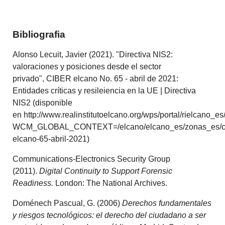
Bibliografia
Alonso Lecuit, Javier (2021). "Directiva NIS2:
valoraciones y posiciones desde el sector
privado", CIBER elcano No. 65 - abril de 2021:
Entidades críticas y resileiencia en la UE | Directiva
NIS2 (disponible
en http://www.realinstitutoelcano.org/wps/portal/rielcano_e
WCM_GLOBAL_CONTEXT=/elcano/elcano_es/zonas_es/ci
elcano-65-abril-2021)
Communications-Electronics Security Group
(2011).
Digital Continuity to Support Forensic
Readiness.
London: The National Archives.
Doménech Pascual, G. (2006)
Derechos fundamentales
y riesgos tecnológicos: el derecho del ciudadano a ser