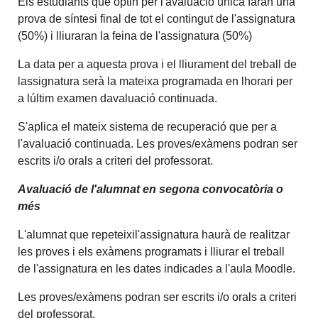
Els estudiants que optin per l'avaluació única faran una
prova de síntesi final de tot el contingut de l'assignatura
(50%) i lliuraran la feina de l'assignatura (50%)
La data per a aquesta prova i el lliurament del treball de
lassignatura serà la mateixa programada en lhorari per
a lúltim examen davaluació continuada.
S'aplica el mateix sistema de recuperació que per a
l'avaluació continuada. Les proves/exàmens podran ser
escrits i/o orals a criteri del professorat.
Avaluació de l'alumnat en segona convocatòria o
més
L'alumnat que repeteixil'assignatura haurà de realitzar
les proves i els exàmens programats i lliurar el treball
de l'assignatura en les dates indicades a l'aula Moodle.
Les proves/exàmens podran ser escrits i/o orals a criteri
del professorat.