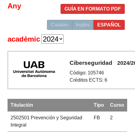
Any
GUÍA EN FORMATO PDF
Catalán
Inglés
ESPAÑOL
acadèmic
Ciberseguridad
2024/2
Código: 105746
Créditos ECTS: 6
Titulación
Tipo
Curso
2502501
Prevención y Seguridad
FB
2
Integral