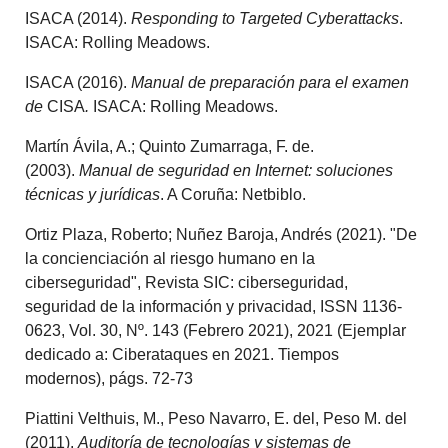
ISACA (2014).
Responding to Targeted Cyberattacks
.
ISACA: Rolling Meadows.
ISACA (2016).
Manual de preparación para el examen
de
CISA
.
ISACA: Rolling Meadows.
Martín Ávila, A.; Quinto Zumarraga, F. de.
(2003).
Manual de seguridad en Internet: soluciones
técnicas y jurídicas
. A Coruña: Netbiblo.
Ortiz Plaza, Roberto; Nuñez Baroja, Andrés (2021). "De
la concienciación al riesgo humano en la
ciberseguridad", Revista SIC: ciberseguridad,
seguridad de la información y privacidad, ISSN 1136-
0623, Vol. 30, Nº. 143 (Febrero 2021), 2021 (Ejemplar
dedicado a: Ciberataques en 2021. Tiempos
modernos), págs. 72-73
Piattini Velthuis, M., Peso Navarro, E. del, Peso M. del
(2011).
Auditoría de tecnologías y sistemas de