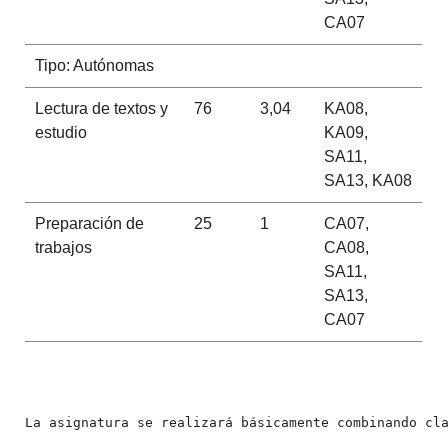
CA07
Tipo: Autónomas
Lectura de textos y
76
3,04
KA08,
estudio
KA09,
SA11,
SA13, KA08
Preparación de
25
1
CA07,
trabajos
CA08,
SA11,
SA13,
CA07
La asignatura se realizará básicamente combinando cl