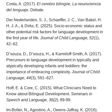
Costa, A. (2017).
El cerebro bilingüe. La neurociencia
del lenguaje.
Debate.
Der Nederlanden, S. J., Schaeffer, J. C., Van Bakel, H.
H. J. A., & Dirks, E. (2025). Socio-economic status and
other potential risk factors for language development in
the first year of life.
Journal of Child Language, 52
(1),
42–62.
D’souza, D., D’souza, H., & Karmiloff-Smith, A. (2017).
Precursors to language development in typically and
atypically developing infants and toddlers: the
importance of embracing complexity.
Journal of Child
Language
,
44
(3), 591–627.
Hoff, E. & Core, C. (2015). What Clinicians Need to
Know about Bilingual Development.
Seminars in
Speech and Language, 36(2)
, 89-99.
Im-Bolter, N., Agostino, A., Owens-Jaffray, K. (2016).