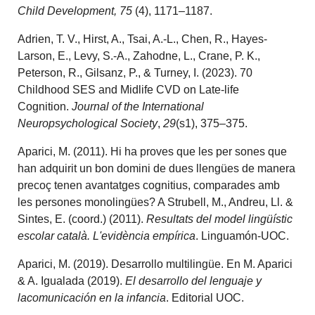
Child Development, 75
(4), 1171–1187.
Adrien, T. V., Hirst, A., Tsai, A.-L., Chen, R., Hayes-
Larson, E., Levy, S.-A., Zahodne, L., Crane, P. K.,
Peterson, R., Gilsanz, P., & Turney, I. (2023). 70
Childhood SES and Midlife CVD on Late-life
Cognition.
Journal of the International
Neuropsychological Society
,
29
(s1), 375–375.
Aparici, M. (2011). Hi ha proves que les per sones que
han adquirit un bon domini de dues llengües de manera
precoç tenen avantatges cognitius, comparades amb
les persones monolingües? A Strubell, M., Andreu, Ll. &
Sintes, E. (coord.) (2011).
Resultats del model lingüístic
escolar català. L'evidència empírica
. Linguamón-UOC.
Aparici, M. (2019). Desarrollo multilingüe. En M. Aparici
& A. Igualada (2019).
El desarrollo del lenguaje y
lacomunicación en la infancia
. Editorial UOC.