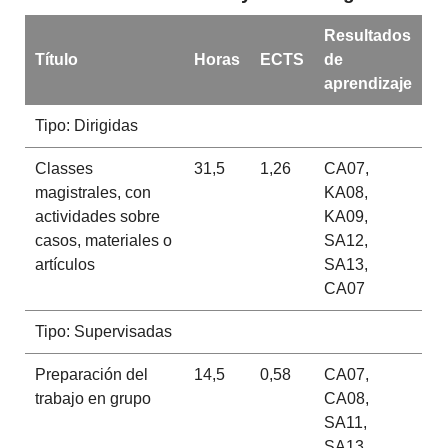
Resultados
Título
Horas
ECTS
de
aprendizaje
Tipo: Dirigidas
Classes
31,5
1,26
CA07,
magistrales, con
KA08,
actividades sobre
KA09,
casos, materiales o
SA12,
artículos
SA13,
CA07
Tipo: Supervisadas
Preparación del
14,5
0,58
CA07,
trabajo en grupo
CA08,
SA11,
SA13,