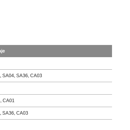
aje
, SA04, SA36, CA03
, CA01
, SA36, CA03