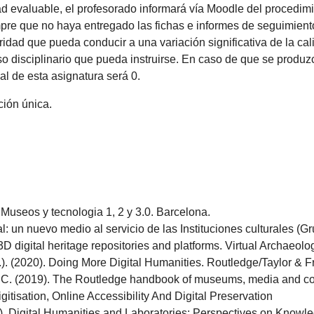
 evaluable, el profesorado informará vía Moodle del procedimien
pre que no haya entregado las fichas e informes de seguimiento 
ridad que pueda conducir a una variación significativa de la cali
o disciplinario que pueda instruirse. En caso de que se produzc
al de esta asignatura será 0.
ción única.
 Museos y tecnologia 1, 2 y 3.0. Barcelona.
al: un nuevo medio al servicio de las Instituciones culturales 
 digital heritage repositories and platforms. Virtual Archaeolo
.). (2020). Doing More Digital Humanities. Routledge/Taylor & F
, K. C. (2019). The Routledge handbook of museums, media and
tisation, Online Accessibility And Digital Preservation
. Digital Humanities and Laboratories: Perspectives on Knowledg