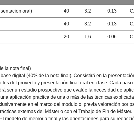
sentación oral)
40
3,2
0,13
C
40
3,2
0,13
C
20
1,6
0,06
C
e la nota final)
 base digital (40% de la nota final). Consistirá en la presentació
ctos del proyecto y presentación final oral en clase. Cada paso 
rá ser un estudio prospectivo que evalúe la necesidad de aplica
una aplicación práctica de una o más de las técnicas explicadas
clusivamente en el marco del módulo o, previa valoración por p
rácticas externas del Máster o con el Trabajo de Fin de Máster.
) El modelo de memoria final y las orientaciones para su redac