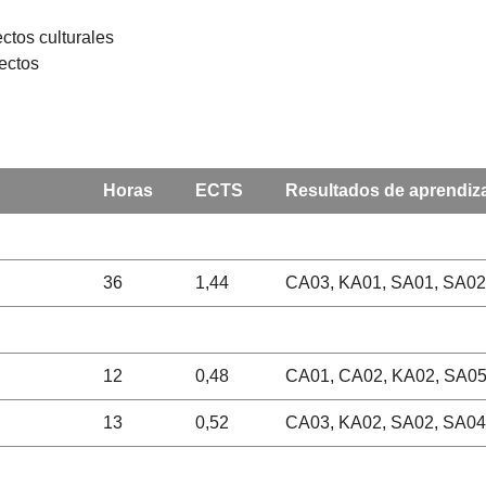
ctos culturales
ectos
Horas
ECTS
Resultados de aprendiz
36
1,44
CA03, KA01, SA01, SA02
12
0,48
CA01, CA02, KA02, SA05
13
0,52
CA03, KA02, SA02, SA04