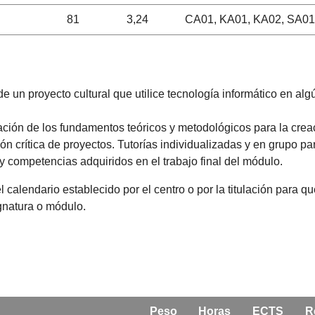
81
3,24
CA01, KA01, KA02, SA01
de un proyecto cultural que utilice tecnología informático en 
ación de los fundamentos teóricos y metodológicos para la creac
 crítica de proyectos. Tutorías individualizadas y en grupo par
 competencias adquiridos en el trabajo final del módulo.
l calendario establecido por el centro o por la titulación para 
ignatura o módulo.
Peso
Horas
ECTS
R