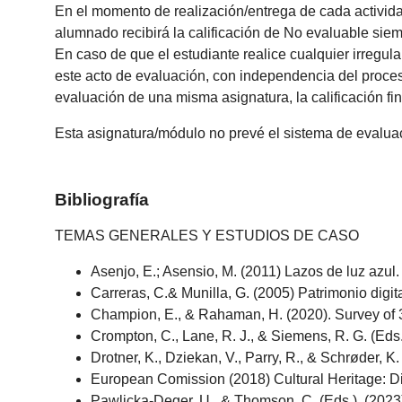
En el momento de realización/entrega de cada actividad
alumnado recibirá la calificación de No evaluable siem
En caso de que el estudiante realice cualquier irregula
este acto de evaluación, con independencia del proces
evaluación de una misma asignatura, la calificación fin
Esta asignatura/módulo no prevé el sistema de evalua
Bibliografía
TEMAS GENERALES Y ESTUDIOS DE CASO
Asenjo, E.; Asensio, M. (2011) Lazos de luz azul.
Carreras, C.& Munilla, G. (2005) Patrimonio digit
Champion, E., & Rahaman, H. (2020). Survey of 3D
Crompton, C., Lane, R. J., & Siemens, R. G. (Eds
Drotner, K., Dziekan, V., Parry, R., & Schrøder
European Comission (2018) Cultural Heritage: Digi
Pawlicka-Deger, U., & Thomson, C. (Eds.). (2023)