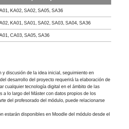
A01, KA02, SA02, SA05, SA36
A02, KA01, SA01, SA02, SA03, SA04, SA36
A01, CA03, SA05, SA36
n y discusión de la idea inicial, seguimiento en
del desarrollo del proyecto requerirá la elaboración de
r cualquier tecnología digital en el ámbito de las
 a lo largo del Máster con datos propios de los
arte del profesorado del módulo, puede relacionarse
ción estarán disponibles en Moodle del módulo desde el