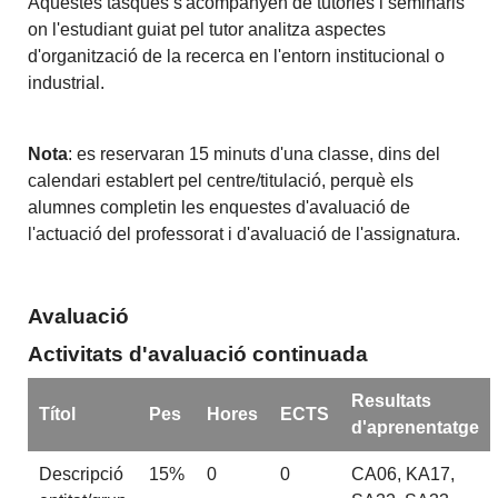
Aquestes tasques s'acompanyen de tutories i seminaris
on l'estudiant guiat pel tutor analitza aspectes
d'organització de la recerca en l'entorn institucional o
industrial.
Nota
: es reservaran 15 minuts d'una classe, dins del
calendari establert pel centre/titulació, perquè els
alumnes completin les enquestes d'avaluació de
l'actuació del professorat i d'avaluació de l'assignatura.
Avaluació
Activitats d'avaluació continuada
Resultats
Títol
Pes
Hores
ECTS
d'aprenentatge
Descripció
15%
0
0
CA06, KA17,