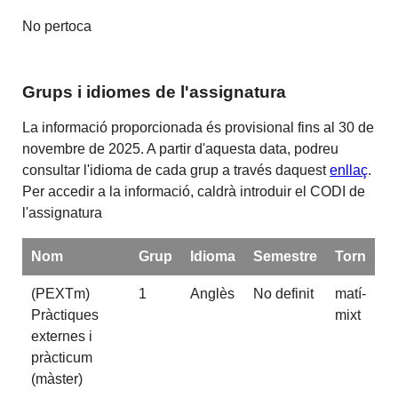
No pertoca
Grups i idiomes de l'assignatura
La informació proporcionada és provisional fins al 30 de
novembre de 2025. A partir d'aquesta data, podreu
consultar l'idioma de cada grup a través daquest
enllaç
.
Per accedir a la informació, caldrà introduir el CODI de
l'assignatura
Nom
Grup
Idioma
Semestre
Torn
(PEXTm)
1
Anglès
No definit
matí-
Pràctiques
mixt
externes i
pràcticum
(màster)