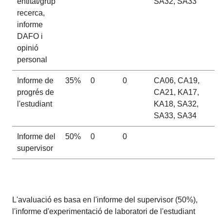
entitat/grup
SA32, SA33
recerca,
informe
DAFO i
opinió
personal
Informe de
35%
0
0
CA06, CA19,
progrés de
CA21, KA17,
l'estudiant
KA18, SA32,
SA33, SA34
Informe del
50%
0
0
supervisor
L'avaluació es basa en l'informe del supervisor (50%),
l'informe d'experimentació de laboratori de l'estudiant