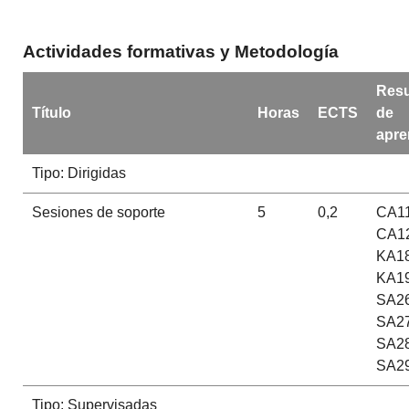
Actividades formativas y Metodología
Resu
Título
Horas
ECTS
de
apre
Tipo: Dirigidas
Sesiones de soporte
5
0,2
CA11
CA12
KA18
KA19
SA26
SA27
SA28
SA29
Tipo: Supervisadas