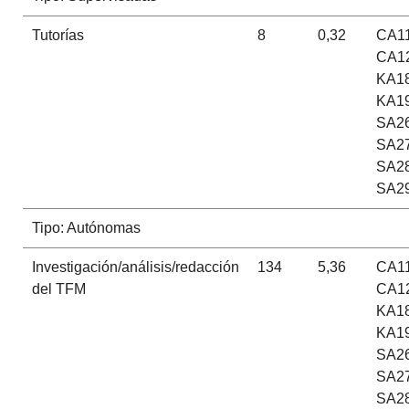
Tutorías
8
0,32
CA11
CA12
KA18
KA19
SA26
SA27
SA28
SA29
Tipo: Autónomas
Investigación/análisis/redacción
134
5,36
CA11
del TFM
CA12
KA18
KA19
SA26
SA27
SA28