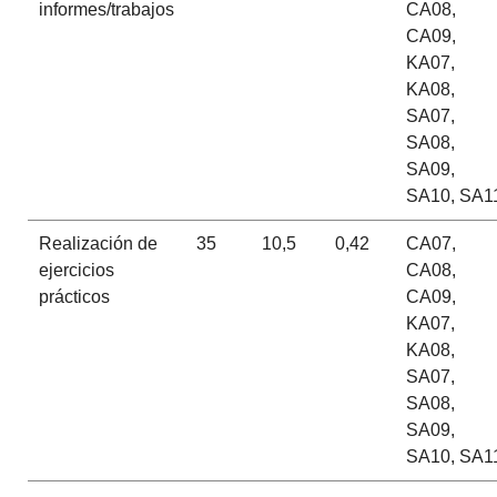
informes/trabajos
CA08,
CA09,
KA07,
KA08,
SA07,
SA08,
SA09,
SA10, SA1
Realización de
35
10,5
0,42
CA07,
ejercicios
CA08,
prácticos
CA09,
KA07,
KA08,
SA07,
SA08,
SA09,
SA10, SA1