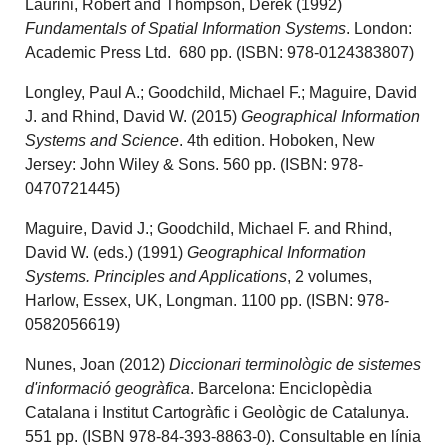
Laurini, Robert and Thompson, Derek (1992)
Fundamentals of Spatial Information Systems
. London:
Academic Press Ltd. 680 pp. (ISBN: 978-0124383807)
Longley, Paul A.; Goodchild, Michael F.; Maguire, David
J. and Rhind, David W. (2015)
Geographical Information
Systems and Science
. 4th edition. Hoboken, New
Jersey: John Wiley & Sons. 560 pp. (ISBN: 978-
0470721445)
Maguire, David J.; Goodchild, Michael F. and Rhind,
David W. (eds.) (1991)
Geographical Information
Systems. Principles and Applications
, 2 volumes,
Harlow, Essex, UK, Longman. 1100 pp. (ISBN: 978-
0582056619)
Nunes, Joan (2012)
Diccionari terminològic de sistemes
d'informació geogràfica
. Barcelona: Enciclopèdia
Catalana i Institut Cartogràfic i Geològic de Catalunya.
551 pp. (ISBN 978-84-393-8863-0). Consultable en línia