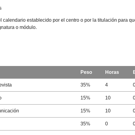
s
l calendario establecido por el centro o por la titulación para 
ignatura o módulo.
Peso
Horas
evista
35%
4
o
15%
10
unicación
15%
10
35%
0