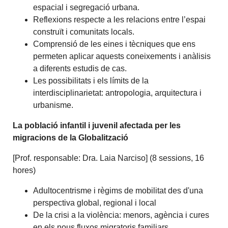
espacial i segregació urbana.
Reflexions respecte a les relacions entre l’espai
construït i comunitats locals.
Comprensió de les eines i tècniques que ens
permeten aplicar aquests coneixements i anàlisis
a diferents estudis de cas.
Les possibilitats i els límits de la
interdisciplinarietat: antropologia, arquitectura i
urbanisme.
La població infantil i juvenil afectada per les
migracions de la Globalització
[Prof. responsable: Dra. Laia Narciso] (8 sessions, 16
hores)
Adultocentrisme
i
règims
de mobilitat
des d'una
perspectiva
global
, regional
i local
De la crisi
a la violència
:
menors
, agència
i cures
en els nous
fluxos
migratoris
familiars