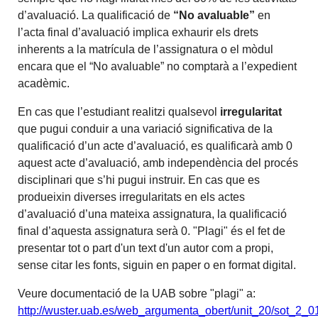
d’avaluació. La qualificació de
“No avaluable”
en
l’acta final d’avaluació implica exhaurir els drets
inherents a la matrícula de l’assignatura o el mòdul
encara que el “No avaluable” no comptarà a l’expedient
acadèmic.
En cas que l’estudiant realitzi qualsevol
irregularitat
que pugui conduir a una variació significativa de la
qualificació d’un acte d’avaluació, es qualificarà amb 0
aquest acte d’avaluació, amb independència del procés
disciplinari que s’hi pugui instruir. En cas que es
produeixin diverses irregularitats en els actes
d’avaluació d’una mateixa assignatura, la qualificació
final d’aquesta assignatura serà 0. "Plagi" és el fet de
presentar tot o part d'un text d'un autor com a propi,
sense citar les fonts, siguin en paper o en format digital.
Veure documentació de la UAB sobre "plagi" a:
http://wuster.uab.es/web_argumenta_obert/unit_20/sot_2_0