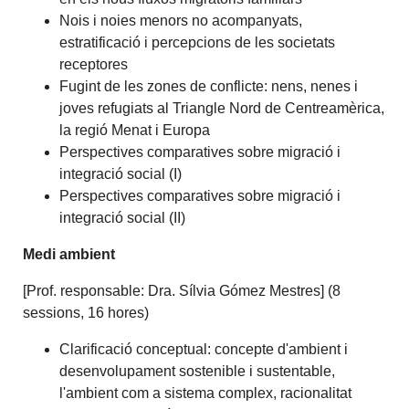
Nois
i
noies
menors no
acompanyats
,
estratificació
i
percepcions
de les
societats
receptores
Fugint de
les
zones
de conflicte
:
nens
, nenes
i
joves
refugiats
al Triangle Nord de Centreamèrica,
la regió
Menat
i Europa
Perspectives
comparatives
sobre migració
i
integració
social
(
I)
Perspectives
comparatives
sobre migració
i
integració
social
(
II
)
Medi
ambient
[Prof. responsable: Dra. Sílvia Gómez Mestres] (8
sessions, 16 hores)
Clarificació conceptual: concepte d'ambient i
desenvolupament sostenible i sustentable,
l'ambient com a sistema complex, racionalitat