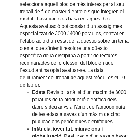
selecciona aquell bloc de més interès per al seu
treball de fi de màster d’entre els que integren el
mòdul i l’avaluació es basa en aquest bloc.
Aquesta avaluació pot constar d’un assaig més
especialitzat de 3000 / 4000 paraules, centrat en
l’elaboració d’un estat de la qüestió sobre un tema
o en el que s’intenti resoldre una qüestió
específica de la disciplina a partir de lectures
recomanades pel professor del bloc en què
l’estudiant ha optat avaluar-se. La data
delliurament del treball de aquest mòdul es el
10
de febrer
.
Edats
:
Revisió i anàlisi d'un màxim de 3000
paraules de la producció científica dels
darrers deu anys a l'àmbit de l'antropologia
de les edats a través d'un màxim de cinc
publicacions periòdiques científiques
.
Infància, joventut, migracions i
globalització
: Realització d'un assaig basat