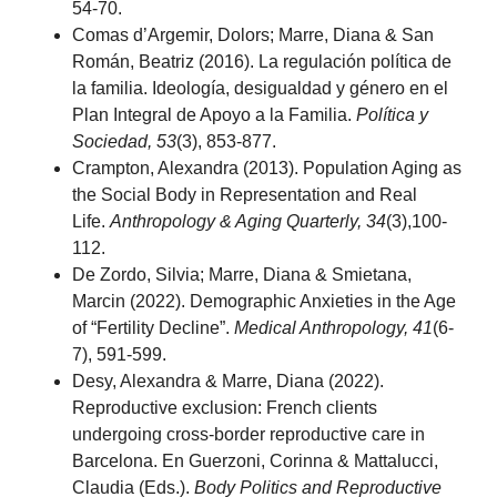
54-70.
Comas d’Argemir, Dolors; Marre, Diana & San
Román, Beatriz (2016). La regulación política de
la familia. Ideología, desigualdad y género en el
Plan Integral de Apoyo a la Familia.
Política y
Sociedad, 53
(3), 853-877.
Crampton, Alexandra (2013). Population Aging as
the Social Body in Representation and Real
Life.
Anthropology & Aging Quarterly, 34
(3),100-
112.
De Zordo, Silvia; Marre, Diana & Smietana,
Marcin (2022). Demographic Anxieties in the Age
of “Fertility Decline”.
Medical Anthropology, 41
(6-
7), 591-599.
Desy, Alexandra & Marre, Diana (2022).
Reproductive exclusion: French clients
undergoing cross-border reproductive care in
Barcelona. En Guerzoni, Corinna & Mattalucci,
Claudia (Eds.).
Body Politics and Reproductive