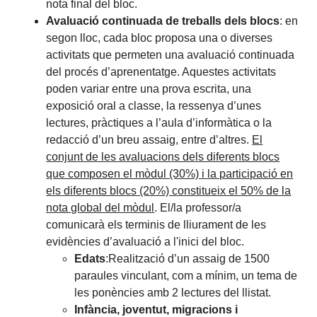
nota final del bloc.
Avaluació continuada de treballs dels blocs
: en
segon lloc, cada bloc proposa una o diverses
activitats que permeten una avaluació continuada
del procés d’aprenentatge. Aquestes activitats
poden variar entre una prova escrita, una
exposició oral a classe, la ressenya d’unes
lectures, pràctiques a l’aula d’informàtica o la
redacció d’un breu assaig, entre d’altres.
El
conjunt de les avaluacions dels diferents blocs
que composen el mòdul (30%) i la participació en
els diferents blocs (20%) constitueix el 50% de la
nota global del mòdul
. El/la professor/a
comunicarà els terminis de lliurament de les
evidències d’avaluació a l'inici del bloc.
Edats
:
Realització d’un assaig de 1500
paraules vinculant, com a mínim, un tema de
les ponències amb 2 lectures del llistat
.
Infància, joventut, migracions i