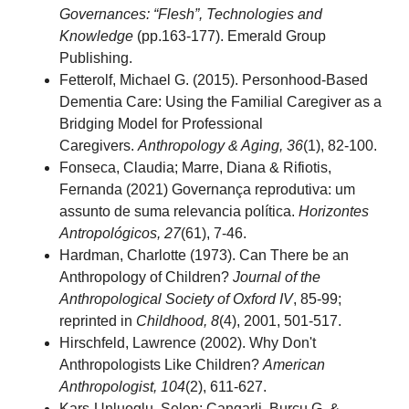
Governances: “Flesh”, Technologies and
Knowledge
(pp.163-177).
Emerald Group
Publishing.
Fetterolf, Michael G. (2015). Personhood-Based
Dementia Care: Using the Familial Caregiver as a
Bridging Model for Professional
Caregivers.
Anthropology & Aging, 36
(1), 82-100.
Fonseca, Claudia; Marre, Diana & Rifiotis,
Fernanda (2021) Governança reprodutiva: um
assunto de suma relevancia política.
Horizontes
Antropológicos,
27
(61), 7-46.
Hardman, Charlotte (1973). Can There be an
Anthropology of Children?
Journal of the
Anthropological Society of Oxford IV
, 85-99;
reprinted in
Childhood, 8
(4), 2001, 501-517.
Hirschfeld, Lawrence (2002). Why Don't
Anthropologists Like Children?
American
Anthropologist, 104
(2), 611-627.
Kars-Unluoglu, Selen; Çangarli, Burcu G. &