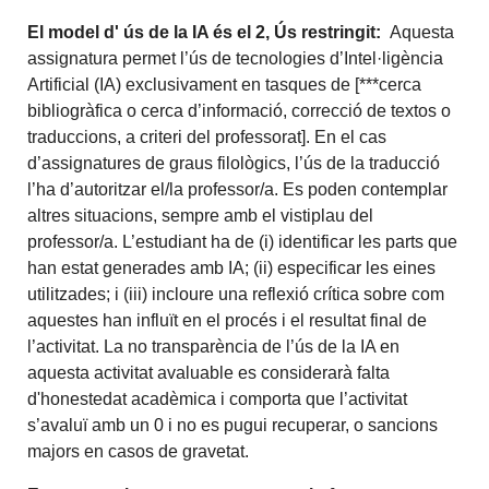
El model d' ús de la IA és el 2, Ús restringit:
Aquesta
assignatura permet l’ús de tecnologies d’Intel·ligència
Artificial (IA) exclusivament en tasques de [***cerca
bibliogràfica o cerca d’informació, correcció de textos o
traduccions, a criteri del professorat]. En el cas
d’assignatures de graus filològics, l’ús de la traducció
l’ha d’autoritzar el/la professor/a. Es poden contemplar
altres situacions, sempre amb el vistiplau del
professor/a. L’estudiant ha de (i) identificar les parts que
han estat generades amb IA; (ii) especificar les eines
utilitzades; i (iii) incloure una reflexió crítica sobre com
aquestes han influït en el procés i el resultat final de
l’activitat. La no transparència de l’ús de la IA en
aquesta activitat avaluable es considerarà falta
d'honestedat acadèmica i comporta que l’activitat
s’avaluï amb un 0 i no es pugui recuperar, o sancions
majors en casos de gravetat.