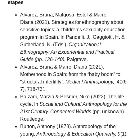
etapes
Alvarez, Bruna; Malgosa, Estel & Marre,
Diana (2021). Strategies for ethnography about
sensitive topics: a children’s sexuality education
program in Spain. In Pandelli, J., Gaggiotti, H. &
Sutherland, N. (Eds.).
Organizational
Ethnography: An Experiential and Practical
Guide
(pp. 126-140).
Palgrave.
Alvarez, Bruna & Marre, Diana (2021).
Motherhood in Spain: from the “baby boom” to
“structural infertility”.
Medical Anthropology, 41
(6-
7), 718-731
Balzani, Marzia & Besnier, Niko (2022). The life
cycle. In
Social and Cultural Anthropology for the
21st Century. Connected Worlds
(pp. unknown).
Routledge.
Burton, Anthony (1978). Anthropology of the
young.
Anthropology & Education Quarterly, 9
(1),