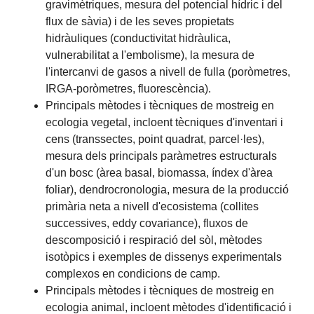
gravimètriques, mesura del potencial hídric i del
flux de sàvia) i de les seves propietats
hidràuliques (conductivitat hidràulica,
vulnerabilitat a l'embolisme), la mesura de
l'intercanvi de gasos a nivell de fulla (poròmetres,
IRGA-poròmetres, fluorescència).
Principals mètodes i tècniques de mostreig en
ecologia vegetal, incloent tècniques d'inventari i
cens (transsectes, point quadrat, parcel·les),
mesura dels principals paràmetres estructurals
d'un bosc (àrea basal, biomassa, índex d'àrea
foliar), dendrocronologia, mesura de la producció
primària neta a nivell d'ecosistema (collites
successives, eddy covariance), fluxos de
descomposició i respiració del sòl, mètodes
isotòpics i exemples de dissenys experimentals
complexos en condicions de camp.
Principals mètodes i tècniques de mostreig en
ecologia animal, incloent mètodes d'identificació i