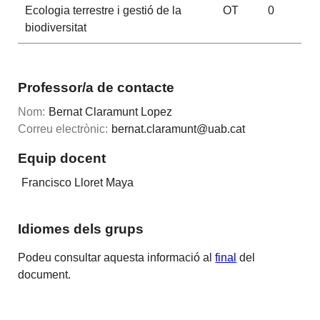
Ecologia terrestre i gestió de la
OT
0
biodiversitat
Professor/a de contacte
Nom:
Bernat Claramunt Lopez
Correu electrònic:
bernat.claramunt@uab.cat
Equip docent
Francisco Lloret Maya
Idiomes dels grups
Podeu consultar aquesta informació al
final
del
document.