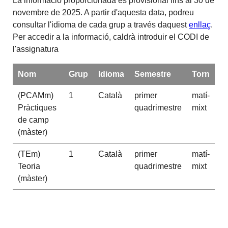
La informació proporcionada és provisional fins al 30 de
novembre de 2025. A partir d'aquesta data, podreu
consultar l'idioma de cada grup a través daquest
enllaç
.
Per accedir a la informació, caldrà introduir el CODI de
l'assignatura
Nom
Grup
Idioma
Semestre
Torn
(PCAMm)
1
Català
primer
matí-
Pràctiques
quadrimestre
mixt
de camp
(màster)
(TEm)
1
Català
primer
matí-
Teoria
quadrimestre
mixt
(màster)