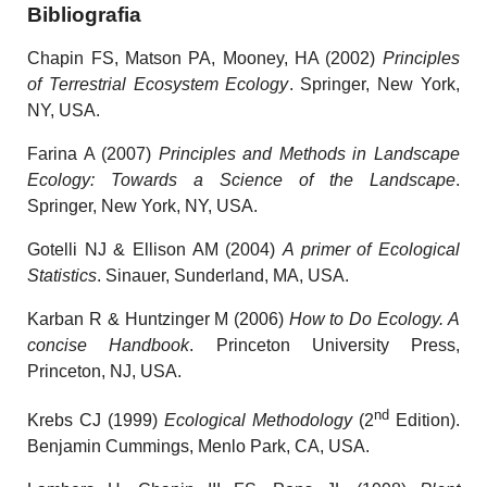
Bibliografia
Chapin FS, Matson PA, Mooney, HA (2002)
Principles
of Terrestrial Ecosystem Ecology
. Springer, New York,
NY, USA.
Farina A (2007)
Principles and Methods in Landscape
Ecology: Towards a Science of the Landscape
.
Springer, New York, NY, USA.
Gotelli NJ & Ellison AM (2004)
A primer of Ecological
Statistics
. Sinauer, Sunderland, MA, USA.
Karban R & Huntzinger M (2006)
How to Do Ecology. A
concise Handbook
. Princeton University Press,
Princeton, NJ, USA.
nd
Krebs CJ (1999)
Ecological Methodology
(2
Edition).
Benjamin Cummings, Menlo Park, CA, USA.