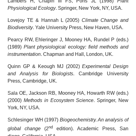
Lambers H, Chapin III FS, Pons JL (1998)
Plant
Physiological Ecology
. Springer, New York, NY, USA.
Lovejoy TE & Hannah L (2005)
Climate Change and
Biodiversity
. Yale University Press, New Haven, USA.
Pearcy RW, Ehleringer J, Mooney HA, Rundel P (eds.)
(1989)
Plant physiological ecology: field methods and
instrumentation
. Chapman and Hall, London, UK.
Quinn GP & Keough MJ (2002)
Experimental Design
and Analysis for Biologists
. Cambridge University
Press, Cambridge, UK.
Sala OE, Jackson RB, Mooney HA, Howarth RW (eds.)
(2000)
Methods in Ecosystem Science
. Springer, New
York, NY, USA.
Schlesinger WH (1997)
Biogeochemistry. An analysis of
nd
global change
(2
edition). Academic Press, San