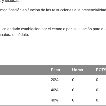
 y lecturas.
dificación en función de las restricciones a la presencialida
l calendario establecido por el centro o por la titulación para 
ignatura o módulo.
Peso
Horas
ECT
20%
0
0
40%
0
0
40%
0
0