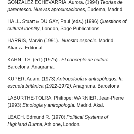
GONZALEZ ECHEVARRIA, Aurora. (1994)
Teorías de
parentesco. Nuevas aproximaciones
, Eudema, Madrid.
HALL. Stuart & DU GAY, Paul (eds.) (1996)
Questions of
cultural identity
, London, Sage Publications.
HARRIS, Marvin (1991).-
Nuestra especie.
Madrid,
Alianza Editorial.
KAHN, J.S. (ed.) (1975).-
El concepto de cultura
.
Barcelona, Anagrama.
KUPER, Adam. (1973)
Antropología y antropólogos: la
escuela británica (1922-1972)
, Anagrama, Barcelona.
LABURTHE-TOLRA, Philippe; WARNIER, Jean-Pierre
(1993)
Etnología y antropologia.
Madrid, Akal.
LEACH, Edmund R. (1970)
Political Systems of
Highland Burma
, Athlone, London.