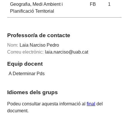
Geografia, Medi Ambient i
FB
1
Planificació Territorial
Professor/a de contacte
Nom:
Laia Narciso Pedro
Correu electrònic:
laia.narciso@uab.cat
Equip docent
A Determinar Pds
Idiomes dels grups
Podeu consultar aquesta informació al
final
del
document.