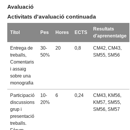
Avaluació
Activitats d'avaluació continuada
Resultats
Títol
Pes
Hores
ECTS
d'aprenentatge
Entrega de
30-
20
0,8
CM42, CM43,
treballs,
50%
SM55, SM56
Comentaris
i assaig
sobre una
monografia
Participació
10-
6
0,24
CM43, KM56,
discussions
20%
KM57, SM55,
grup i
SM56, SM57
presentació
treballs.