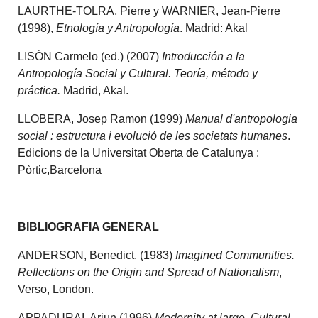
LAURTHE-TOLRA, Pierre y WARNIER, Jean-Pierre
(1998),
Etnología y Antropología
. Madrid: Akal
LISÓN Carmelo (ed.) (2007)
Introducción a la
Antropología Social y Cultural. Teoría, método y
práctica.
Madrid, Akal.
LLOBERA, Josep Ramon (1999)
Manual d'antropologia
social : estructura i evolució de les societats humanes
.
Edicions de la Universitat Oberta de Catalunya :
Pòrtic,Barcelona
BIBLIOGRAFIA GENERAL
ANDERSON, Benedict. (1983)
Imagined Communities.
Reflections on the Origin and Spread of Nationalism
,
Verso, London.
APPADURAI, Arjun (1996)
Modernity at large. Cultural