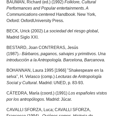
BAUMAN, Richard (ed.) (1992)
Folklore, Cultural
Performances and Popular entertainments. A
Communications-centered Handbook
. New York,
Oxford: OxfordUniversity Press.
BECK, Urick (2002)
La sociedad del riesgo global
,
Madrid Siglo XXI.
BESTARD, Joan CONTRERAS, Jesús
(1987).-
Bárbaros, paganos, salvajes y primitivos. Una
introducción a la Antropología. Barcelona, Barcanova.
BOHANNAN, Laura 1995 [1966] "Shakespeare en la
selva", H. Velasco (comp.)
Lecturas de Antropología
Social y Cultural
. Madrid: UNED, p. 83-93.
CÁTEDRA, María (coord.) (1991)
Los españoles vistos
por los antropólogos
. Madrid: Júcar.
CAVALLI SFORZA, Luca; CAVALLI SFORZA,
Francesco (1994).-
Quiénes somos. Historia de