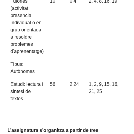
Tutories
10
0,4
2, 4, 8, 16, 19
(activitat
presencial
individual o en
grup orientada
a resoldre
problemes
d'aprenentatge)
Tipus:
Autònomes
Estudi: lectura i
56
2,24
1, 2, 9, 15, 16,
síntesi de
21, 25
textos
L’assignatura s’organitza a partir de tres