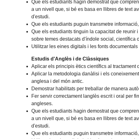
Que els estudiants hagin demostrat que comprenen
a un nivell que, si bé es basa en llibres de tex
d'estudi.
Que els estudiants puguin transmetre informació, 
Que els estudiants tinguin la capacitat de reunir 
sobre temes destacats d'índole social, científica o
Utilitzar les eines digitals i les fonts documentals
Estudis d'Anglès i de Clàssiques
Aplicar els principis ètics científics al tractament 
Aplicar la metodologia danàlisi i els coneixements 
anglesa i del món antic.
Demostrar habilitats per treballar de manera autòno
Fer servir correctament langlès escrit i oral per fi
angleses.
Que els estudiants hagin demostrat que comprenen
a un nivell que, si bé es basa en llibres de tex
d'estudi.
Que els estudiants puguin transmetre informació, 