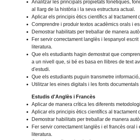
Analitzar les principals propietats fonètiques, f
al llarg de la història i la seva estructura actual.
Aplicar els principis ètics científics al tractament 
Comprendre i produir textos acadèmics orals i es
Demostrar habilitats per treballar de manera autòno
Fer servir correctament langlès i lespanyol escrit 
literatura.
Que els estudiants hagin demostrat que comprenen
a un nivell que, si bé es basa en llibres de tex
d'estudi.
Que els estudiants puguin transmetre informació, 
Utilitzar les eines digitals i les fonts documentals
Estudis d'Anglès i Francès
Aplicar de manera crítica les diferents metodologies
Aplicar els principis ètics científics al tractament 
Demostrar habilitats per treballar de manera autòno
Fer servir correctament langlès i el francès oral i 
literatura.