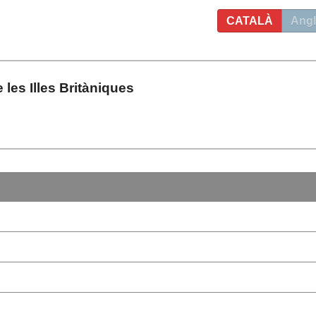
CATALÀ
Angl
e les Illes Britàniques