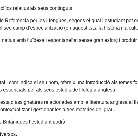
ífics relatius als seus continguts
e Referència per les Llengües, segons el qual l’estudiant pot e
seu camp d’especialització (en aquest cas, la història i la cultu
 natius amb fluïdesa i espontaneïtat sense gran esforç i produir 
 tal i com indica el seu nom, ofereix una introducció als temes fo
 essencials per als seus estudis de filologia anglesa.
esta d’assignatures relacionades amb la literatura anglesa al lla
ntextualitzar i gestionar les altres matèries del grau.
s Britàniques l’estudiant podrà:
iversos.