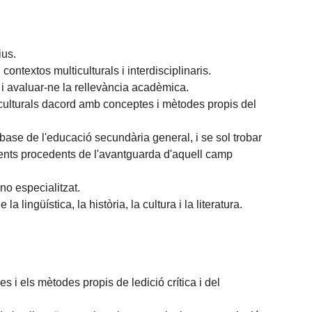
ius.
ontextos multiculturals i interdisciplinaris.
s i avaluar-ne la rellevància acadèmica.
s i culturals dacord amb conceptes i mètodes propis del
ase de l'educació secundària general, i se sol trobar
ments procedents de l'avantguarda d'aquell camp
no especialitzat.
 lingüística, la història, la cultura i la literatura.
s i els mètodes propis de ledició crítica i del