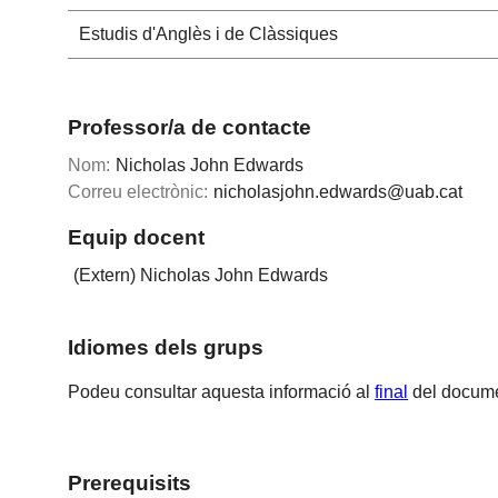
Estudis d'Anglès i de Clàssiques
Professor/a de contacte
Nom:
Nicholas John Edwards
Correu electrònic:
nicholasjohn.edwards@uab.cat
Equip docent
(Extern) Nicholas John Edwards
Idiomes dels grups
Podeu consultar aquesta informació al
final
del docume
Prerequisits