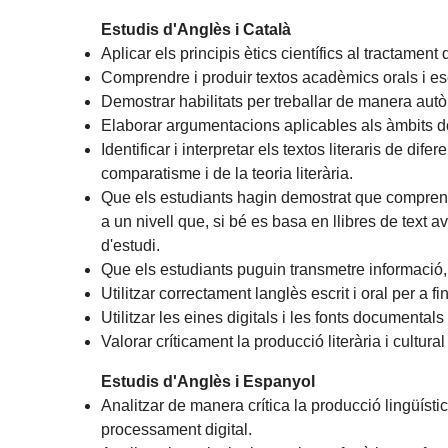
Estudis d'Anglès i Català
Aplicar els principis ètics científics al tractament 
Comprendre i produir textos acadèmics orals i es
Demostrar habilitats per treballar de manera autòno
Elaborar argumentacions aplicables als àmbits de l
Identificar i interpretar els textos literaris de di
comparatisme i de la teoria literària.
Que els estudiants hagin demostrat que comprenen
a un nivell que, si bé es basa en llibres de tex
d'estudi.
Que els estudiants puguin transmetre informació, 
Utilitzar correctament langlès escrit i oral per a f
Utilitzar les eines digitals i les fonts documentals
Valorar críticament la producció literària i cultural
Estudis d'Anglès i Espanyol
Analitzar de manera crítica la producció lingüística
processament digital.