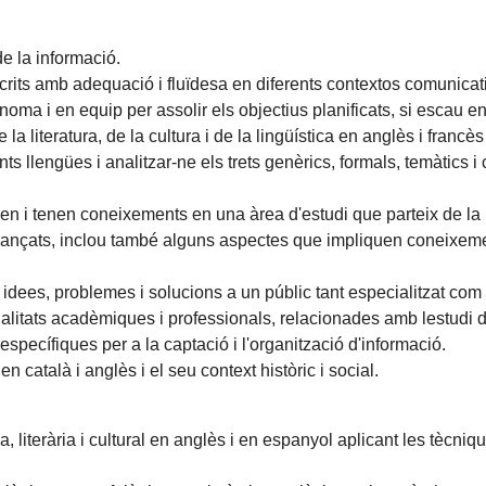
de la informació.
crits amb adequació i fluïdesa en diferents contextos comunicat
ma i en equip per assolir els objectius planificats, si escau en c
a literatura, de la cultura i de la lingüística en anglès i francè
ferents llengües i analitzar-ne els trets genèrics, formals, temàtic
 i tenen coneixements en una àrea d'estudi que parteix de la b
t avançats, inclou també alguns aspectes que impliquen coneixe
idees, problemes i solucions a un públic tant especialitzat com 
inalitats acadèmiques i professionals, relacionades amb lestudi de la
 específiques per a la captació i l'organització d'informació.
 en català i anglès i el seu context històric i social.
, literària i cultural en anglès i en espanyol aplicant les tècnique