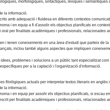
onològiques, morfològiques, sintàctiques, lèxiques i semàntiques
de la informació.
crits amb adequació i fluïdesa en diferents contextos comunicat
ma i en equip a fi d'assolir els objectius planificats en contextos
i oral per finalitats acadèmiques i professionals, relacionades amb 
 i tenen coneixements en una àrea d'estudi que parteix de la b
t avançats, inclou també alguns aspectes que impliquen coneixe
idees, problemes i solucions a un públic tant especialitzat com 
 específiques per a la captació i l'organització d'informació.
 filològiques actuals per interpretar textos literaris en anglès i f
de la informació.
ma i en equip per assolir els objectius planificats, si escau en c
escrit per finalitats acadèmiques i professionals, relacionades amb 