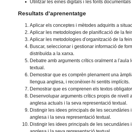
Utilitzar les eines digitals i les fonts documentals
Resultats d'aprenentatge
Aplicar els conceptes i mètodes adquirits a situa
Aplicar les metodologies de planificació de la fei
Aplicar les metodologies d'organització de la fein
Buscar, seleccionar i gestionar informació de for
distribuïda a la xarxa.
Debatre amb arguments crítics oralment a l'aula le
textual.
Demostrar que es comprèn plenament una àmplia var
llengua anglesa, i reconèixer-hi sentits implícits.
Demostrar que es comprenen els textos obligatoris 
Desenvolupar arguments crítics propis de nivell ava
anglesa actuals i la seva representació textual.
Distingir les idees principals de les secundàries i 
anglesa i la seva representació textual.
Distingir les idees principals de les secundàries i 
anglesa i la seva representació textual.