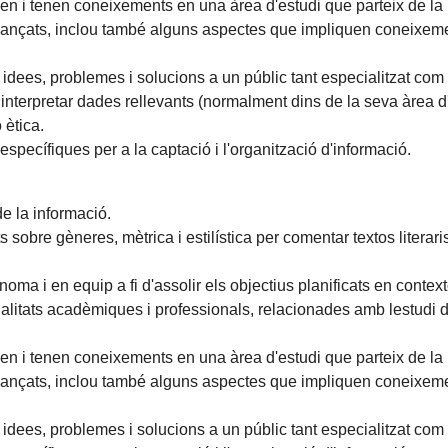
 i tenen coneixements en una àrea d'estudi que parteix de la b
t avançats, inclou també alguns aspectes que impliquen coneixe
idees, problemes i solucions a un públic tant especialitzat com 
i interpretar dades rellevants (normalment dins de la seva àrea d
 ètica.
 específiques per a la captació i l'organització d'informació.
de la informació.
sobre gèneres, mètrica i estilística per comentar textos literaris 
ma i en equip a fi d'assolir els objectius planificats en contextos
nalitats acadèmiques i professionals, relacionades amb lestudi de la
 i tenen coneixements en una àrea d'estudi que parteix de la b
t avançats, inclou també alguns aspectes que impliquen coneixe
idees, problemes i solucions a un públic tant especialitzat com 