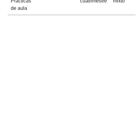
Prácticas
cuatrimestre
mixto
de aula