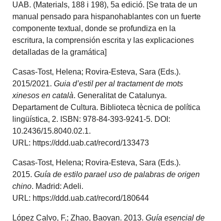
UAB. (Materials, 188 i 198), 5a edició. [Se trata de un
manual pensado para hispanohablantes con un fuerte
componente textual, donde se profundiza en la
escritura, la comprensión escrita y las explicaciones
detalladas de la gramática]
Casas-Tost, Helena; Rovira-Esteva, Sara (Eds.).
2015/2021.
Guia d’estil per al tractament de mots
xinesos en català
. Generalitat de Catalunya.
Departament de Cultura. Biblioteca tècnica de política
lingüística, 2. ISBN: 978-84-393-9241-5. DOI:
10.2436/15.8040.02.1.
URL: https://ddd.uab.cat/record/133473
Casas-Tost, Helena; Rovira-Esteva, Sara (Eds.).
2015.
Guía de estilo parael uso de palabras de origen
chino
. Madrid: Adeli.
URL: https://ddd.uab.cat/record/180644
López Calvo, F.; Zhao, Baoyan. 2013.
Guía esencial de