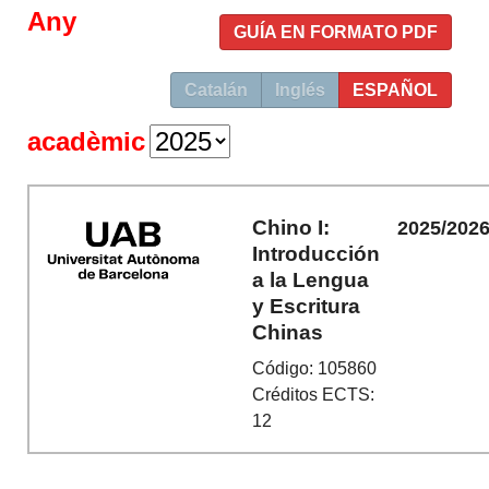
Any
GUÍA EN FORMATO PDF
Catalán
Inglés
ESPAÑOL
acadèmic
Chino I:
2025/202
Introducción
a la Lengua
y Escritura
Chinas
Código: 105860
Créditos ECTS:
12