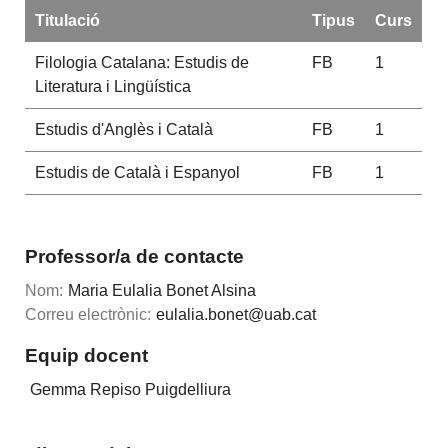
Titulació
Tipus
Curs
Filologia Catalana: Estudis de
FB
1
Literatura i Lingüística
Estudis d'Anglès i Català
FB
1
Estudis de Català i Espanyol
FB
1
Professor/a de contacte
Nom:
Maria Eulalia Bonet Alsina
Correu electrònic:
eulalia.bonet@uab.cat
Equip docent
Gemma Repiso Puigdelliura