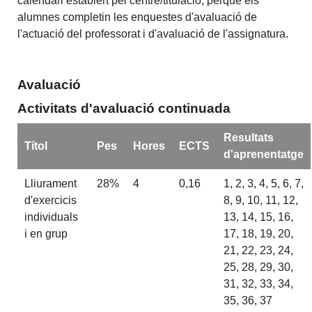
calendari establert pel centre/titulació, perquè els
alumnes completin les enquestes d'avaluació de
l'actuació del professorat i d'avaluació de l'assignatura.
Avaluació
Activitats d'avaluació continuada
Resultats
Títol
Pes
Hores
ECTS
d'aprenentatge
Lliurament
28%
4
0,16
1, 2, 3, 4, 5, 6, 7,
d'exercicis
8, 9, 10, 11, 12,
individuals
13, 14, 15, 16,
i en grup
17, 18, 19, 20,
21, 22, 23, 24,
25, 28, 29, 30,
31, 32, 33, 34,
35, 36, 37