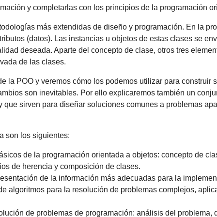
ción y completarlas con los principios de la programación or
todologías más extendidas de diseño y programación. En la pro
ributos (datos). Las instancias u objetos de estas clases se e
alidad deseada. Aparte del concepto de clase, otros tres eleme
ivada de las clases.
e la POO y veremos cómo los podemos utilizar para construir s
cambios son inevitables. Por ello explicaremos también un conju
 y que sirven para diseñar soluciones comunes a problemas ap
a son los siguientes:
básicos de la programación orientada a objetos: concepto de cl
pios de herencia y composición de clases.
epresentación de la información más adecuadas para la implemen
e algoritmos para la resolución de problemas complejos, aplica
esolución de problemas de programación: análisis del problema,