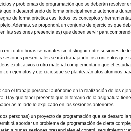
rcicios y problemas de programación que se deberán resolver en
á que ir desarrollando de forma principalmente autónoma durante
tegrar de forma práctica casi todos los conceptos y herramient
lejo. Además, se propondrá un conjunto de ejercicios que deben
 en las sesiones presenciales) que deben servir para comprender
án en cuatro horas semanales sin distinguir entre sesiones de te
las sesiones presenciales se irán trabajando los conceptos que 
deos explicativos u otro material complementario que el estudia
o con ejemplos y ejerciciosque se plantearán alos alumnos para 
s con el trabajo personal autónomo en la realización de los eje
a. Hay que tener presente que el temario de la asignatura tiene 
aber asimilado lo explicado en las sesiones anteriores.
dos personas) un proyecto de programación que se desarrollará
ermitirá abordar un problema de programación de cierta complej
carán algunas sesiones presenciales el control, seguimiento y e