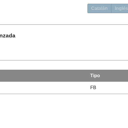
Catalán
Inglés
anzada
Tipo
FB