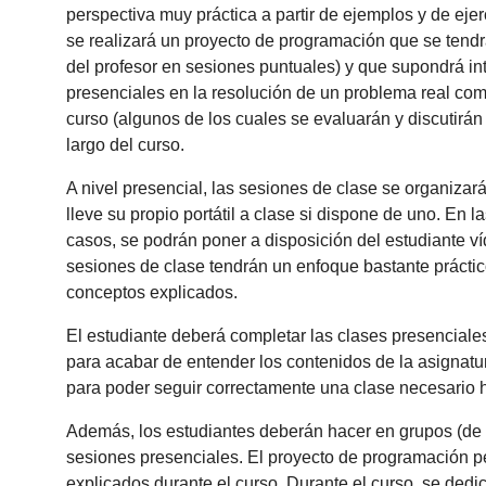
perspectiva muy práctica a partir de ejemplos y de eje
se realizará un proyecto de programación que se tendr
del profesor en sesiones puntuales) y que supondrá in
presenciales en la resolución de un problema real comp
curso (algunos de los cuales se evaluarán y discutirán
largo del curso.
A nivel presencial, las sesiones de clase se organizar
lleve su propio portátil a clase si dispone de uno. En 
casos, se podrán poner a disposición del estudiante ví
sesiones de clase tendrán un enfoque bastante práctic
conceptos explicados.
El estudiante deberá completar las clases presenciale
para acabar de entender los contenidos de la asignatur
para poder seguir correctamente una clase necesario h
Además, los estudiantes deberán hacer en grupos (de 
sesiones presenciales. El proyecto de programación p
explicados durante el curso. Durante el curso, se dedi