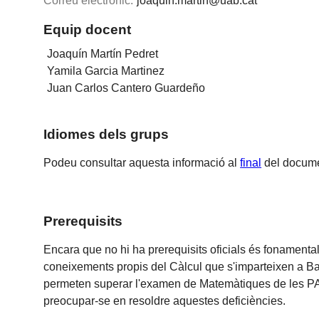
Correu electrònic:
joaquin.martin@uab.cat
Equip docent
Joaquín Martín Pedret
Yamila Garcia Martinez
Juan Carlos Cantero Guardeño
Idiomes dels grups
Podeu consultar aquesta informació al
final
del docume
Prerequisits
Encara que no hi ha prerequisits oficials és fonament
coneixements propis del Càlcul que s'imparteixen a Batxil
permeten superar l'examen de Matemàtiques de les PA
preocupar-se en resoldre aquestes deficiències.