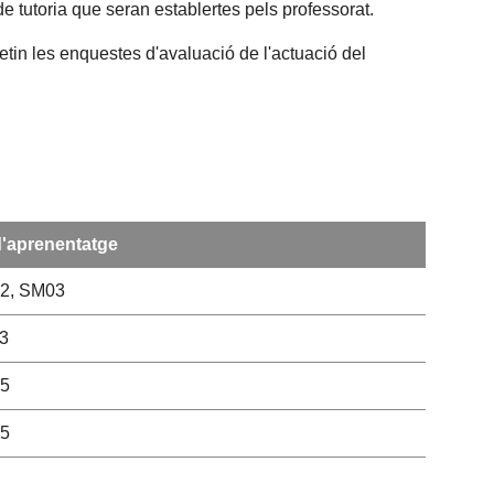
e tutoria que seran establertes pels professorat.
etin les enquestes d'avaluació de l'actuació del
d'aprenentatge
2, SM03
3
5
5