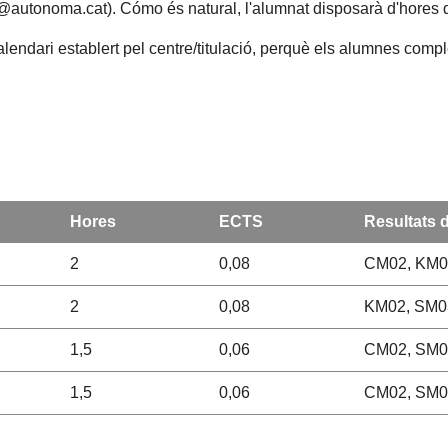
 (@autonoma.cat). Cómo és natural, l'alumnat disposarà d'hores d
alendari establert pel centre/titulació, perquè els alumnes compl
Hores
ECTS
Resultats 
2
0,08
CM02, KM0
2
0,08
KM02, SM0
1,5
0,06
CM02, SM0
1,5
0,06
CM02, SM0