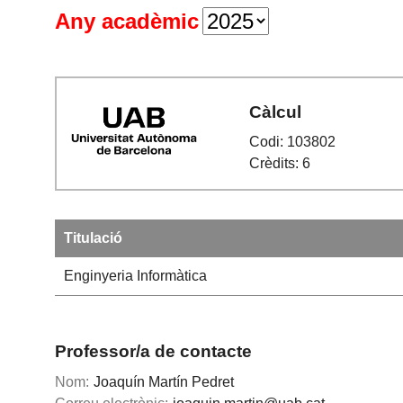
Any acadèmic
Càlcul
Codi: 103802
Crèdits: 6
Titulació
Enginyeria Informàtica
Professor/a de contacte
Nom:
Joaquín Martín Pedret