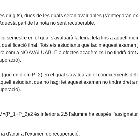
 dirigits), dues de les quals seran avaluables (s'entregaran exe
Aquesta part de la nota no serà recuperable.
g semestre en el qual s'avaluarà la feina feta fins a aquell 
 qualificació final. Tots els estudiants que facin aquest exam
tarà com a NO AVALUABLE a efectes acadèmics i no tindrà dret
uperació).
l (que en diem P_2) en el qual s'avaluaran el coneixements del
 Aquell estudiant que no hagi fet aquest examen no tindrà dret 
uperació).
 M=(P_1+P_2)/2 és inferior a 2.5 l'alumne ha suspès l’assignatu
 ha d'anar a l'examen de recuperació.