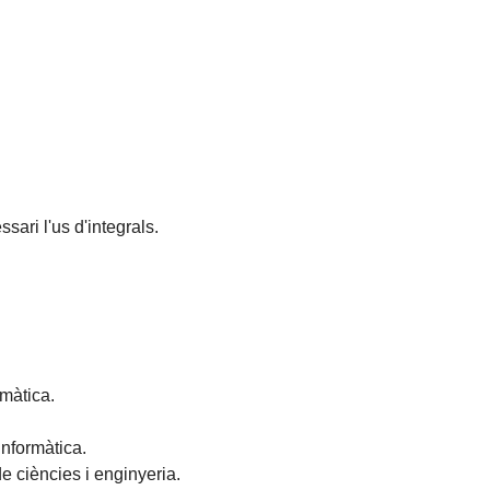
sari l'us d'integrals.
màtica.
informàtica.
e ciències i enginyeria.