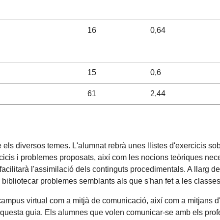
16
0,64
15
0,6
61
2,44
 els diversos temes. L'alumnat rebrà unes llistes d'exercicis sobr
exercicis i problemes proposats, així com les nocions teòriques ne
 facilitarà l'assimilació dels continguts procedimentals. A llarg
i bibliotecar problemes semblants als que s'han fet a les class
 campus virtual com a mitjà de comunicació, així com a mitjans d
 aquesta guia. Els alumnes que volen comunicar-se amb els profe