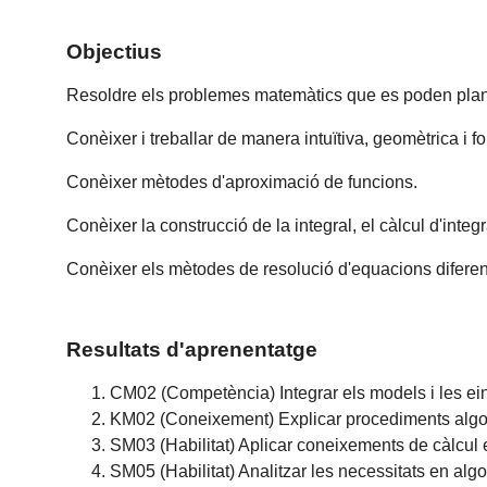
Objectius
Resoldre els problemes matemàtics que es poden plante
Conèixer i treballar de manera intuïtiva, geomètrica i for
Conèixer mètodes d'aproximació de funcions.
Conèixer la construcció de la integral, el càlcul d'integ
Conèixer els mètodes de resolució d'equacions diferenci
Resultats d'aprenentatge
CM02 (Competència) Integrar els models i les ei
KM02 (Coneixement) Explicar procediments algorí
SM03 (Habilitat) Aplicar coneixements de càlcul 
SM05 (Habilitat) Analitzar les necessitats en alg