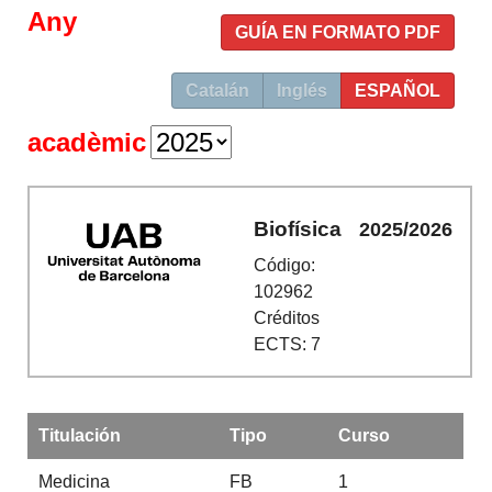
Any
GUÍA EN FORMATO PDF
Catalán
Inglés
ESPAÑOL
acadèmic
Biofísica
2025/2026
Código:
102962
Créditos
ECTS: 7
Titulación
Tipo
Curso
Medicina
FB
1