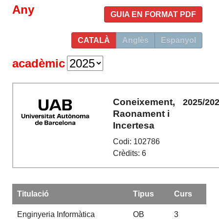
Any
GUIA EN FORMAT PDF
CATALÀ
Anglès
Espanyol
acadèmic
Coneixement,
2025/20
Raonament i
Incertesa
Codi: 102786
Crèdits: 6
Titulació
Tipus
Curs
Enginyeria Informàtica
OB
3