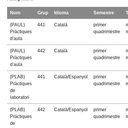
Nom
Grup
Idioma
Semestre
(PAUL)
441
Català
primer
m
Pràctiques
quadrimestre
m
d'aula
(PAUL)
442
Català
primer
m
Pràctiques
quadrimestre
m
d'aula
(PLAB)
441
Català/Espanyol
primer
m
Pràctiques
quadrimestre
m
de
laboratori
(PLAB)
442
Català/Espanyol
primer
m
Pràctiques
quadrimestre
m
de