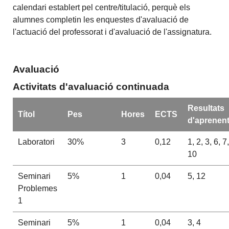
calendari establert pel centre/titulació, perquè els
alumnes completin les enquestes d'avaluació de
l'actuació del professorat i d'avaluació de l'assignatura.
Avaluació
Activitats d'avaluació continuada
Resultats
Títol
Pes
Hores
ECTS
d'aprenen
Laboratori
30%
3
0,12
1, 2, 3, 6, 7,
10
Seminari
5%
1
0,04
5, 12
Problemes
1
Seminari
5%
1
0,04
3, 4