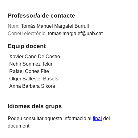
Professor/a de contacte
Nom:
Tomás Manuel Margalef Burrull
Correu electrònic:
tomas.margalef@uab.cat
Equip docent
Xavier Cano De Castro
Nehir Sonmez Tekin
Rafael Cortes Fite
Otger Ballester Basols
Anna Barbara Sikora
Idiomes dels grups
Podeu consultar aquesta informació al
final
del
document.