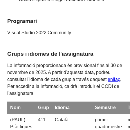
Programari
Visual Studio 2022 Community
Grups i idiomes de l'assignatura
La informació proporcionada és provisional fins al 30 de
novembre de 2025. A partir d'aquesta data, podreu
consultar l'idioma de cada grup a través daquest
enllaç
.
Per accedir a la informació, caldrà introduir el CODI de
l'assignatura
Nom
Grup
Idioma
Semestre
(PAUL)
411
Català
primer
m
Pràctiques
quadrimestre
m