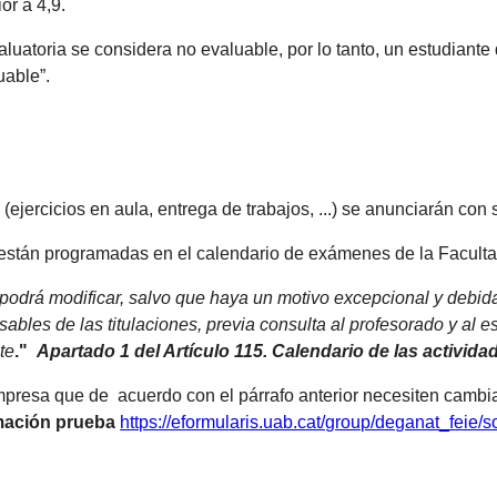
or a 4,9.
uatoria se considera no evaluable, por lo tanto, un estudiant
uable”.
(ejercicios en aula, entrega de trabajos, ...) se anunciarán con 
a están programadas en el calendario de exámenes de la Faculta
odrá modificar, salvo que haya un motivo excepcional y debidam
ables de las titulaciones, previa consulta al profesorado y al
te
."
Apartado 1 del Artículo 115. Calendario de las activ
mpresa que de acuerdo con el párrafo anterior necesiten cambia
mación prueba
https://eformularis.uab.cat/group/deganat_feie/