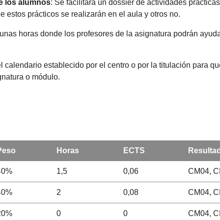
de los alumnos
: Se facilitará un dossier de actividades práctic
estos prácticos se realizarán en el aula y otros no.
 unas horas donde los profesores de la asignatura podrán ayuda
l calendario establecido por el centro o por la titulación para 
ignatura o módulo.
Peso
Horas
ECTS
Resultad
40%
1,5
0,06
CM04, 
40%
2
0,08
CM04, 
20%
0
0
CM04, 