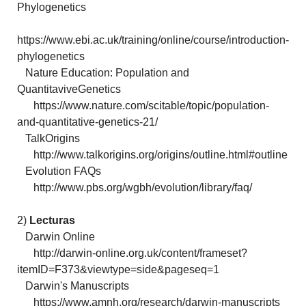
Phylogenetics
https://www.ebi.ac.uk/training/online/course/introduction-
phylogenetics
Nature Education: Population and
QuantitaviveGenetics
https://www.nature.com/scitable/topic/population-
and-quantitative-genetics-21/
TalkOrigins
http://www.talkorigins.org/origins/outline.html#outline
Evolution FAQs
http://www.pbs.org/wgbh/evolution/library/faq/
2)
Lecturas
Darwin Online
http://darwin-online.org.uk/content/frameset?
itemID=F373&viewtype=side&pageseq=1
Darwin's Manuscripts
https://www.amnh.org/research/darwin-manuscripts