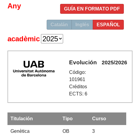
Any
GUÍA EN FORMATO PDF
Catalán
Inglés
ESPAÑOL
acadèmic
Evolución
2025/2026
Código:
101961
Créditos
ECTS: 6
Titulación
Tipo
Curso
Genètica
OB
3