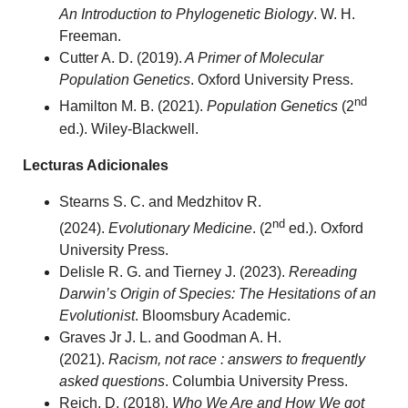
An Introduction to Phylogenetic Biology
. W. H.
Freeman.
Cutter A. D. (2019).
A Primer of Molecular
Population Genetics
. Oxford University Press.
nd
Hamilton M. B. (2021).
Population Genetics
(2
ed.). Wiley-Blackwell.
Lecturas Adicionales
Stearns S. C. and Medzhitov R.
nd
(2024).
Evolutionary Medicine
. (2
ed.). Oxford
University Press.
Delisle R. G. and Tierney J. (2023).
Rereading
Darwin’s Origin of Species: The Hesitations of an
Evolutionist
. Bloomsbury Academic.
Graves Jr J. L. and Goodman A. H.
(2021).
Racism, not race : answers to frequently
asked questions
. Columbia University Press.
Reich, D. (2018).
Who We Are and How We got